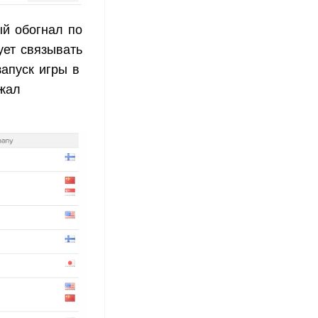
ый обогнал по
ует связывать
апуск игры в
лжал