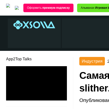
Оформить
премиум-подписку
Альманах
Игровая 
App2Top Talks
Индустрия
Самая
slither
Опубликова