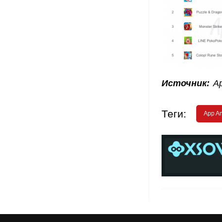
Источник:
Ap
Теги:
App A