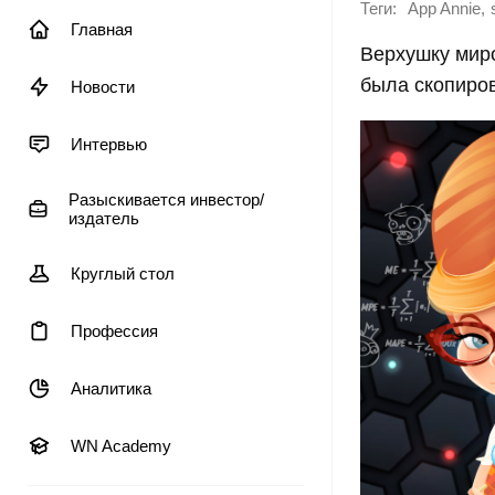
Теги:
,
App Annie
Главная
Верхушку миро
была скопиров
Новости
Интервью
Разыскивается инвестор/
издатель
Круглый стол
Профессия
Аналитика
WN Academy