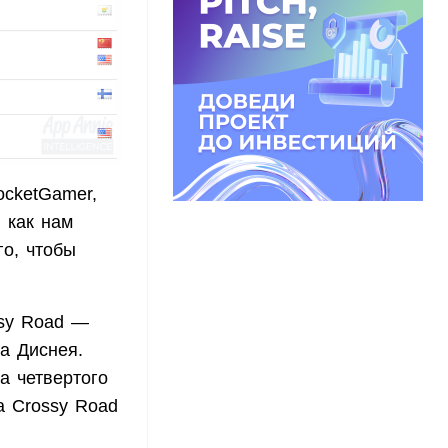
ocketGamer,
, как нам
го, чтобы
ssy Road —
а Диснея.
а четвертого
а Crossy Road