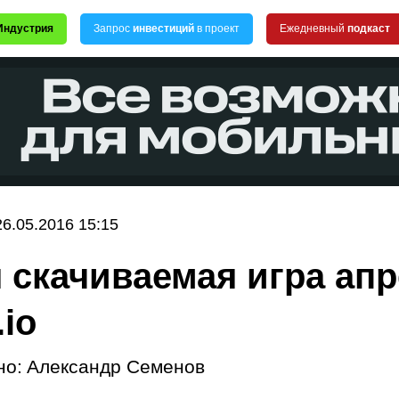
Индустрия
Запрос
инвестиций
в проект
Ежедневный
подкаст
26.05.2016 15:15
 скачиваемая игра ап
.io
но:
Александр Семенов