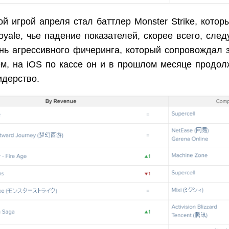
й игрой апреля стал баттлер Monster Strike, котор
oyale, чье падение показателей, скорее всего, след
нь агрессивного фичеринга, который сопровождал з
ем, на iOS по кассе он и в прошлом месяце продо
идерство.