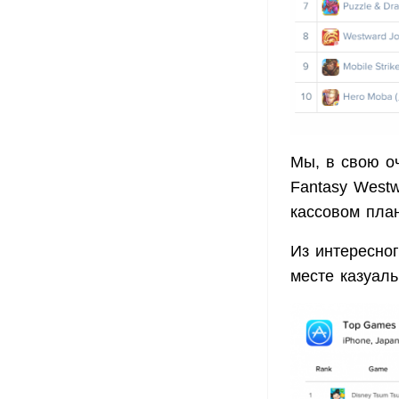
Мы, в свою о
Fantasy Westw
кассовом пла
Из интересно
месте казуал