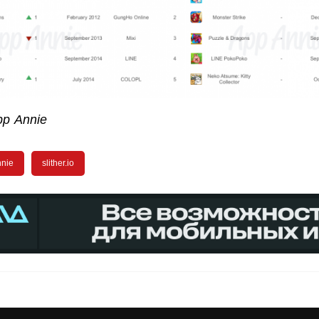
p Annie
nnie
slither.io