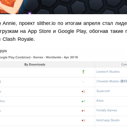
 Annie, проект slither.io по итогам апреля стал лид
рузкам на App Store и Google Play, обогнав такие 
и Clash Royale.