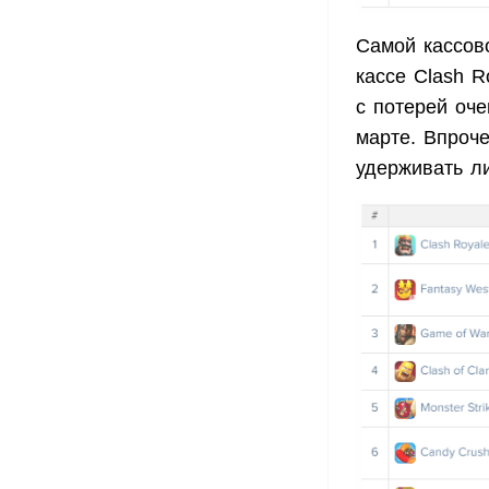
Самой кассово
кассе Clash R
с потерей оче
марте. Впроч
удерживать л