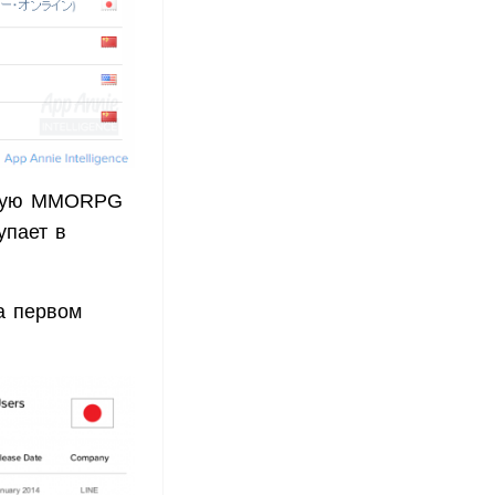
йскую MMORPG
упает в
а первом