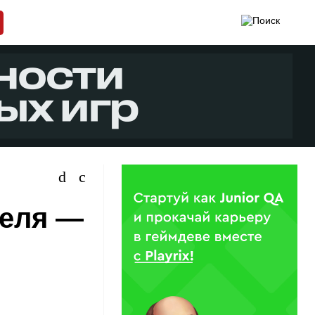
реля —