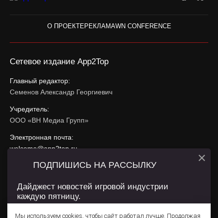
О ПРОЕКТЕ
РЕКЛАМА
WN CONFERENCE
Сетевое издание App2Top
Главный редактор:
Семенов Александр Георгиевич
Учредитель:
ООО «ВН Медиа Групп»
Электронная почта:
welcome@app2top.ru
×
ПОДПИШИСЬ НА РАССЫЛКУ
При использовании материалов активная ссылка на
app2top.ru
обязательна.
Дайджест новостей игровой индустрии
каждую пятницу.
Сайт использует IP адреса, cookie, данные геолокации
Пользователей сайта и сервис «Яндекс Метрика». Условия
Мы используем cookies, чтобы сайт работал лучше. Продолжая