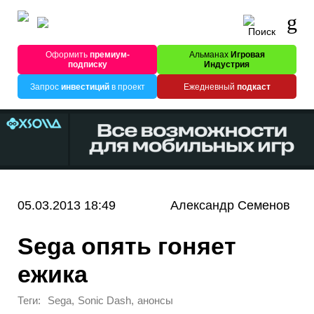
Оформить
премиум-
Альманах
Игровая
подписку
Индустрия
Запрос
инвестиций
в проект
Ежедневный
подкаст
05.03.2013 18:49
Александр Семенов
Sega опять гоняет
ежика
Теги:
,
,
Sega
Sonic Dash
анонсы