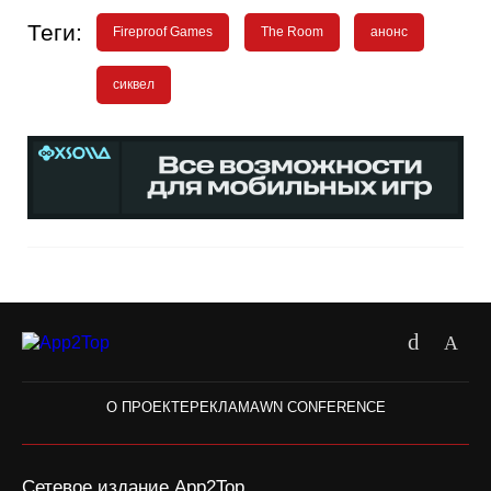
Теги:
Fireproof Games
The Room
анонс
сиквел
О ПРОЕКТЕ
РЕКЛАМА
WN CONFERENCE
Сетевое издание App2Top