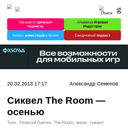
Оформить
премиум-
Альманах
Игровая
подписку
Индустрия
Запрос
инвестиций
в проект
Ежедневный
подкаст
20.02.2013 17:17
Александр Семенов
Сиквел The Room —
осенью
Теги:
,
,
,
Fireproof Games
The Room
анонс
сиквел