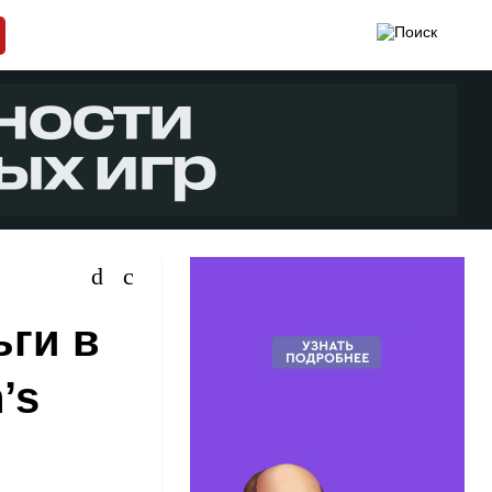
ьги в
’s