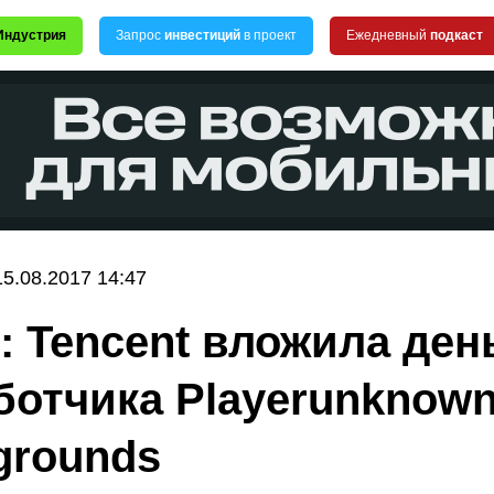
Индустрия
Запрос
инвестиций
в проект
Ежедневный
подкаст
15.08.2017 14:47
: Tencent вложила ден
ботчика Playerunknown
egrounds