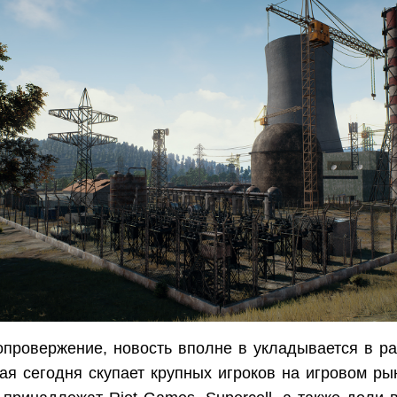
опровержение, новость вполне в укладывается в ра
рая сегодня скупает крупных игроков на игровом ры