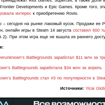
принадлежат Riot Games, Supercell, а также доли в
Frontier Developments и Epic Games. Кроме того, э
ровала интерес
к приобретению Rovio.
dio – сегодня на рынке лакомый кусок. Продажи ее
лн, онлайн игры в Steam 14 августа
составил 600 т
 2). При этом игра еще не вышла из раннего досту
е:
erunknown’s Battlegrounds заработал $11 млн за тр
own’s Battlegrounds заработала $34 млн за апрель
own’s Battlegrounds стал #3 по популярности в Ste
Источники:
Yicai Glob