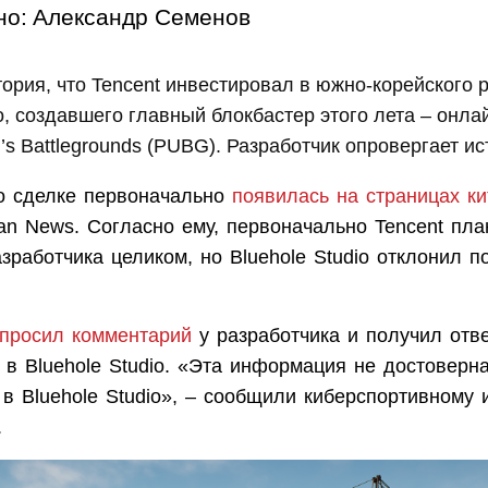
но:
Александр Семенов
ория, что Tencent инвестировал в южно-корейского 
io, создавшего главный блокбастер этого лета – онл
’s Battlegrounds (PUBG). Разработчик опровергает и
 сделке первоначально
появилась на страницах ки
an News. Согласно ему, первоначально Tencent пл
зработчика целиком, но Bluehole Studio отклонил п
апросил комментарий
у разработчика и получил ответ
в Bluehole Studio. «Эта информация не достоверна
в Bluehole Studio», – сообщили киберспортивному
.