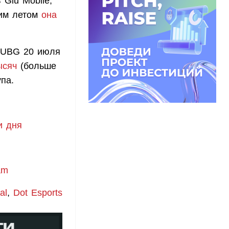
 Glu Mobile,
тим летом
она
 PUBG 20 июля
ысяч
(больше
па.
и дня
am
al
,
Dot Esports