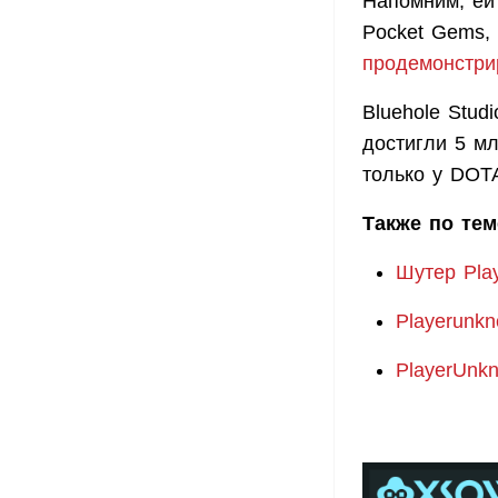
Напомним, ей 
Pocket Gems, 
продемонстри
Bluehole Stu
достигли 5 м
только у DOTA
Также по тем
Шутер Play
Playerunkn
PlayerUnkn