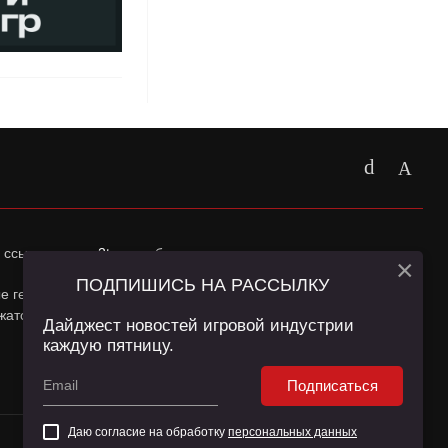
 ссылка на
app2top.ru
обязательна.
×
ПОДПИШИСЬ НА РАССЫЛКУ
ные геолокации Пользователей сайта и сервис «Яндекс
жатся в
Политике конфиденциальности
и
Пользовательском
Дайджест новостей игровой индустрии
каждую пятницу.
Подписаться
Даю согласие на обработку
персональных данных
16+