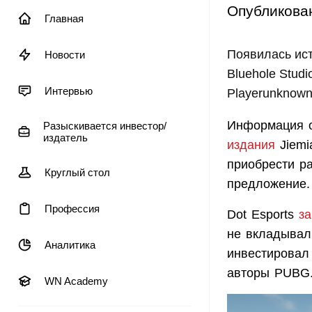
Опубликова
Главная
Появилась ист
Новости
Bluehole Stud
Интервью
Playerunknown
Информация о
Разыскивается инвестор/
издатель
издания
Jiemi
приобрести ра
Круглый стол
предложение.
Профессия
Dot Esports
з
не вкладывал 
Аналитика
инвестировал 
авторы PUBG
WN Academy