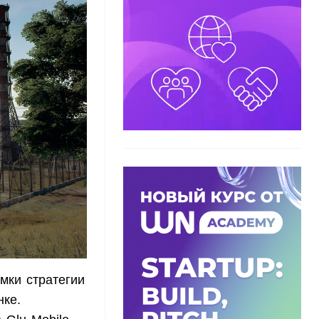
мки стратегии
нке.