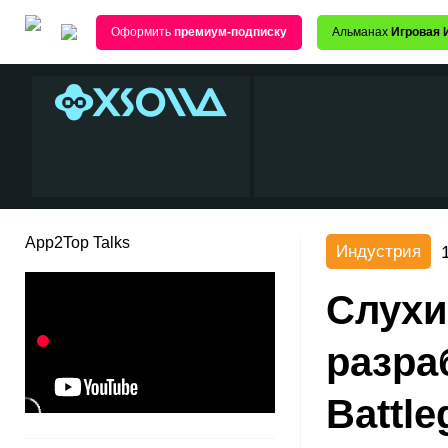
Оформить
премиум-подписку
Альманах
Игровая 
App2Top Talks
Индустрия
Слухи
разра
Battl