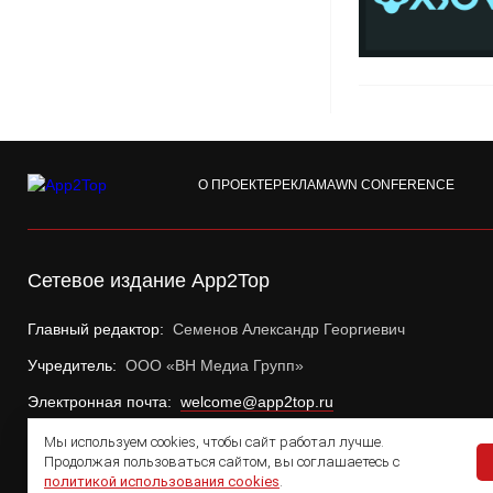
О ПРОЕКТЕ
РЕКЛАМА
WN CONFERENCE
Сетевое издание App2Top
Главный редактор:
Семенов Александр Георгиевич
Учредитель:
ООО «ВН Медиа Групп»
Электронная почта:
welcome@app2top.ru
Мы используем cookies, чтобы сайт работал лучше.
Продолжая пользоваться сайтом, вы соглашаетесь с
политикой использования cookies
.
© 2011 — 2026 App2Top