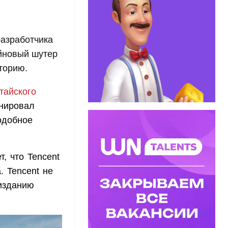
разработчика
айновый шутер
сторию.
тайского
анировал
одобное
, что Tencent
. Tencent не
 изданию