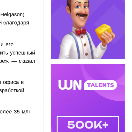
 Helgason)
й благодаря
 и его
вить успешный
ре», — сказал
и офиса в
зработкой
более 35 млн