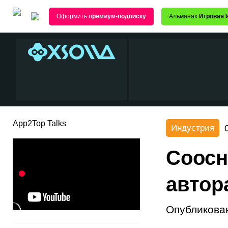
Оформить
премиум-подписку
Альманах
Игровая 
App2Top Talks
Индустрия
Соосн
автор
Опубликова