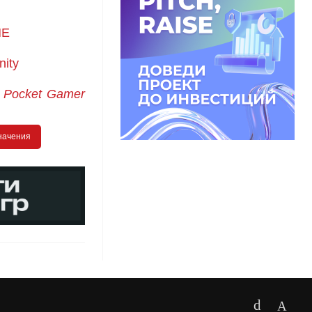
ME
ity
:
Pocket Gamer
начения