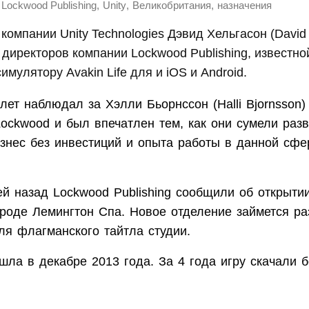
,
,
,
Lockwood Publishing
Unity
Великобритания
назначения
компании Unity Technologies Дэвид Хельгасон (David
 директоров компании Lockwood Publishing, известно
имулятору Avakin Life для и iOS и Android.
лет наблюдал за Хэлли Бьорнссон (Halli Bjornsson)
Lockwood и был впечатлен тем, как они сумели раз
знес без инвестиций и опыта работы в данной сфе
ей назад Lockwood Publishing сообщили об открыти
ороде Лемингтон Спа. Новое отделение займется ра
ля флагманского тайтла студии.
ышла в декабре 2013 года. За 4 года игру скачали 