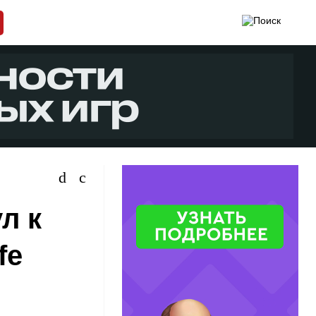
л к
fe