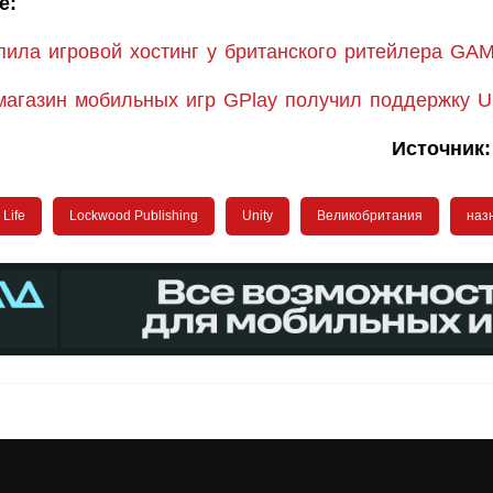
е:
упила игровой хостинг у британского ритейлера GA
магазин мобильных игр GPlay получил поддержку Un
Источник
 Life
Lockwood Publishing
Unity
Великобритания
наз