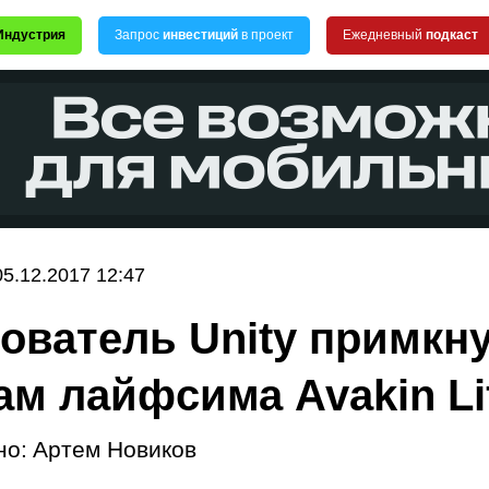
Индустрия
Запрос
инвестиций
в проект
Ежедневный
подкаст
05.12.2017 12:47
ователь Unity примкну
ам лайфсима Avakin Li
но:
Артем Новиков