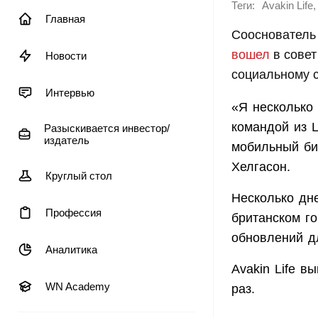
Теги:
,
Avakin Life
Главная
Сооснователь 
вошел
в совет
Новости
социальному с
Интервью
«Я несколько 
командой из 
Разыскивается инвестор/
издатель
мобильный би
Хелгасон.
Круглый стол
Несколько дн
Профессия
британском г
обновлений д
Аналитика
Avakin Life в
WN Academy
раз.