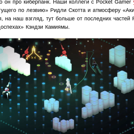
ко он про киберпанк. Наши коллеги с Pocket Gamer
гущего по лезвию» Ридли Скотта и атмосферу «Ак
я, на наш взгляд, тут больше от последних частей F
доспехах» Кэндзи Камиямы.