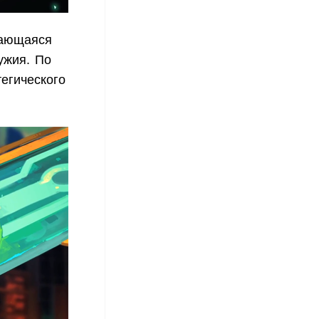
тающаяся
ужия. По
тегического