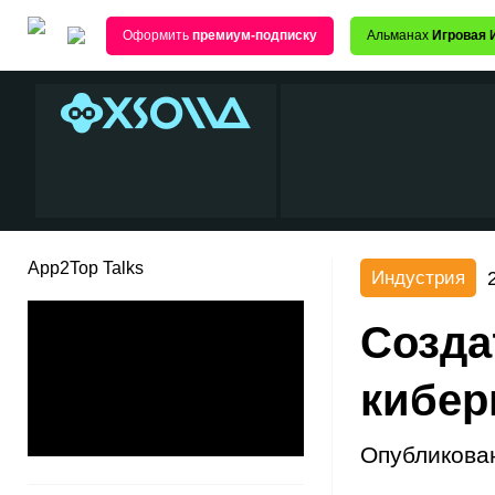
Оформить
премиум-подписку
Альманах
Игровая 
App2Top Talks
Индустрия
Созда
кибер
Опубликова