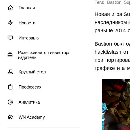
Теги:
,
Bastion
Sup
Главная
Новая игра Su
наследником B
Новости
раньше 2014-
Интервью
Bastion был 
hack&slash от
Разыскивается инвестор/
издатель
при портиров
графике и ат
Круглый стол
Профессия
Аналитика
WN Academy