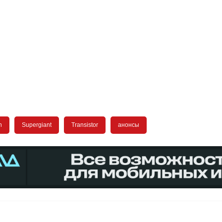
n
Supergiant
Transistor
анонсы