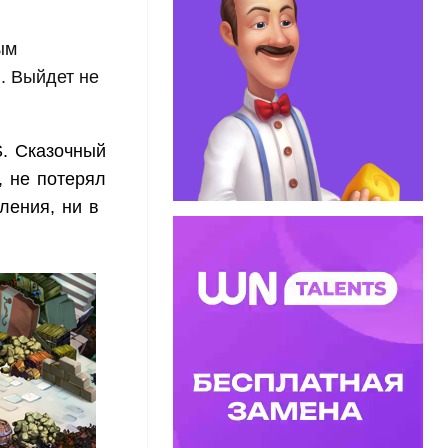
ым
. Выйдет не
S. Сказочный
, не потерял
ления, ни в