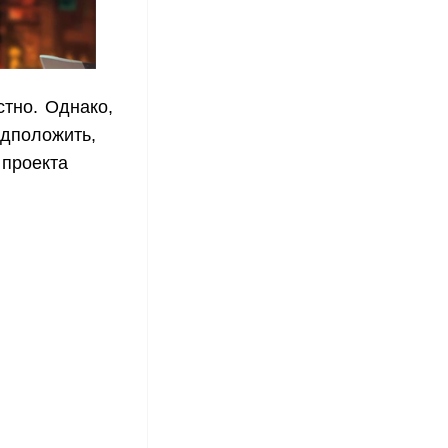
стно. Однако,
едположить,
 проекта