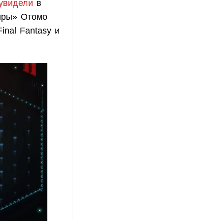
увидели
в
иры» Отомо
inal Fantasy и