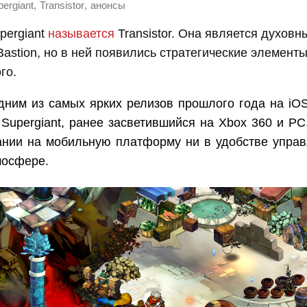
,
,
ergiant
Transistor
анонсы
pergiant
называется
Transistor. Она является духовн
astion, но в ней появились стратегические элементы
ого.
одним из самых ярких релизов прошлого года на iO
 Supergiant, ранее засветившийся на Xbox 360 и PC
ании на мобильную платформу ни в удобстве управ
мосфере.