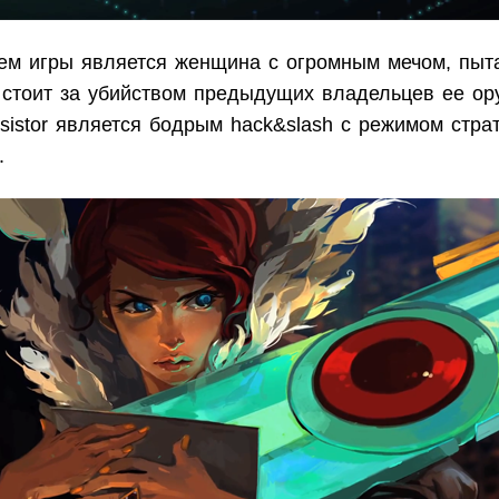
ем игры является женщина с огромным мечом, пы
о стоит за убийством предыдущих владельцев ее ор
sistor является бодрым hack&slash с режимом стра
я.