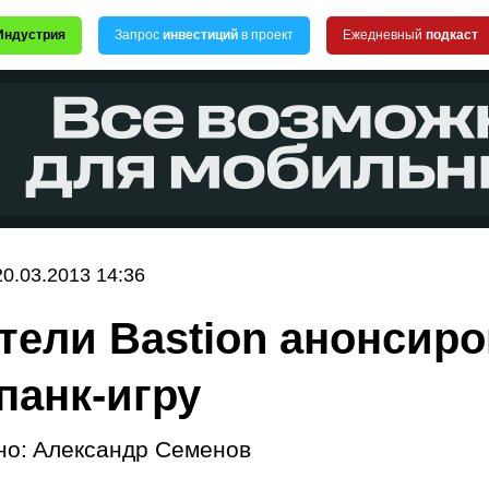
Индустрия
Запрос
инвестиций
в проект
Ежедневный
подкаст
20.03.2013 14:36
тели Bastion анонсир
панк-игру
но:
Александр Семенов