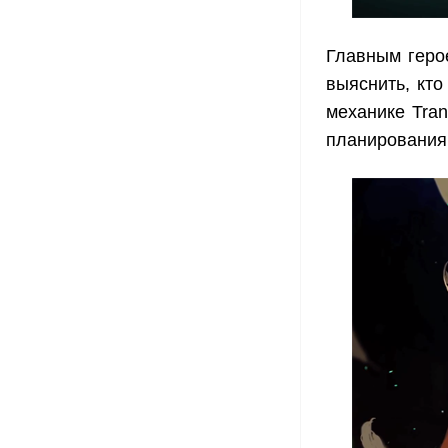
Главным геро
выяснить, кт
механике Tran
планировани