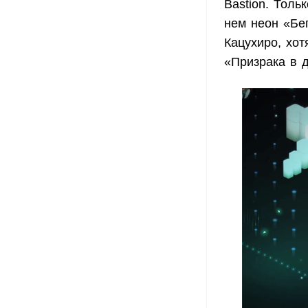
Bastion. Толь
нем неон «Бе
Кацухиро, хот
«Призрака в 