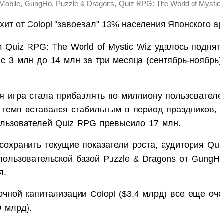
,
,
,
Mobile
GungHo
Puzzle & Dragons
Quiz RPG: The World of Mysti
 хит от Colopl "завоевал" 13% населения Японского а
 Quiz RPG: The World of Mystic Wiz удалось подня
 с 3 млн до 14 млн за три месяца (сентябрь-ноябрь
ря игра стала прибавлять по миллиону пользовател
 темп оставался стабильным в период праздников, 
ользователей Quiz RPG превысило 17 млн.
сохранить текущие показатели роста, аудитория Q
пользовательской базой Puzzle & Dragons от GungH
я.
чной капитализации Colopl ($3,4 млрд) все еще оче
 млрд).