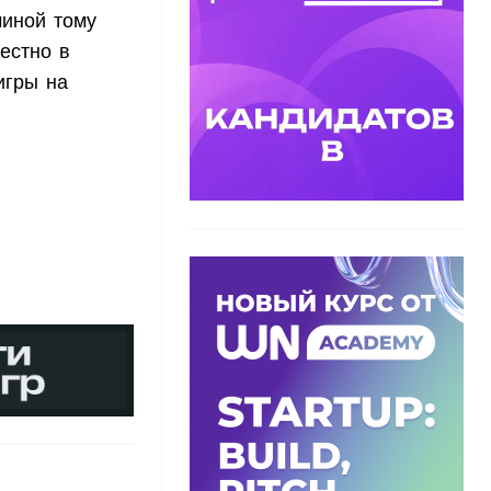
чиной тому
вестно в
игры на