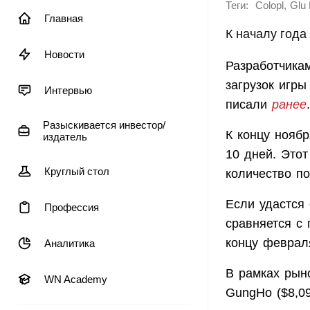
Теги:
,
Colopl
Glu 
Главная
К началу года
Новости
Разработчикам
загрузок игры
Интервью
писали
ранее
.
Разыскивается инвестор/
К концу нояб
издатель
10 дней. Этот
Круглый стол
количество п
Если удастся 
Профессия
сравняется с 
концу феврал
Аналитика
В рамках рыно
WN Academy
GungHo ($8,09