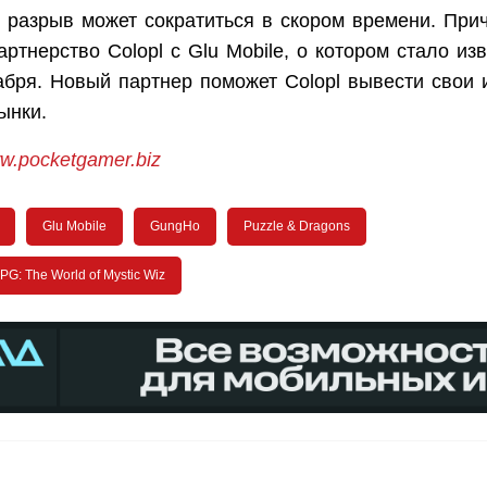
т разрыв может сократиться в скором времени. При
артнерство Colopl с Glu Mobile, о котором стало из
абря. Новый партнер поможет Colopl вывести свои 
ынки.
w.pocketgamer.biz
Glu Mobile
GungHo
Puzzle & Dragons
PG: The World of Mystic Wiz