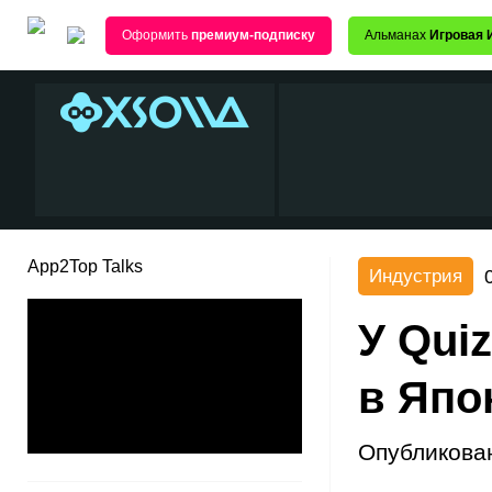
Оформить
премиум-подписку
Альманах
Игровая 
App2Top Talks
Индустрия
У Qui
в Япо
Опубликова