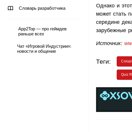
Однако и это
Словарь разработчика
может стать п
середине дек
App2Top — про геймдев
зарубежные р
раньше всех
Источник
:
ww
Чат «Игровой Индустрии»:
новости и общение
Теги:
Colopl
Quiz R