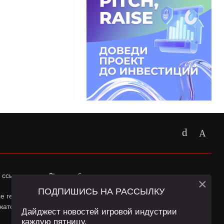
 ссылка на
app2top.ru
обязательна.
×
ПОДПИШИСЬ НА РАССЫЛКУ
ные геолокации Пользователей сайта и сервис «Яндекс
жатся в
Политике конфиденциальности
и
Пользовательском
Дайджест новостей игровой индустрии
каждую пятницу.