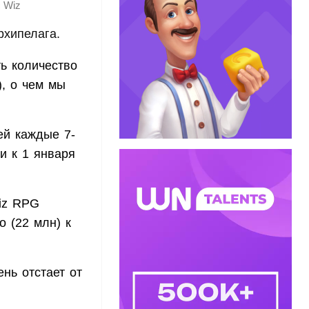
c Wiz
рхипелага.
ть количество
), о чем мы
ей каждые 7-
и к 1 января
uiz RPG
o (22 млн) к
нь отстает от