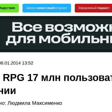
Индустрия
Запрос
инвестиций
в проект
Ежедневный
подкаст
08.01.2014 13:52
z RPG 17 млн пользова
нии
но:
Людмила Максименко