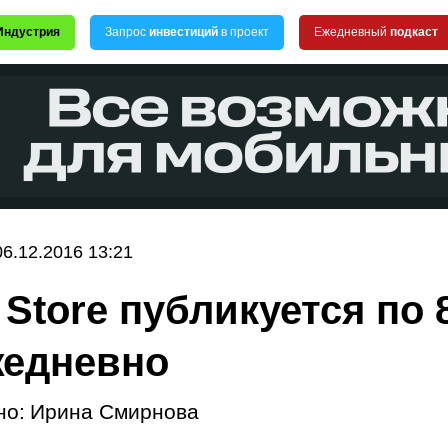
Индустрия
Запрос
инвестиций
в проект
Ежедневный
подкаст
06.12.2016 13:21
 Store публикуется по 
жедневно
но:
Ирина Смирнова