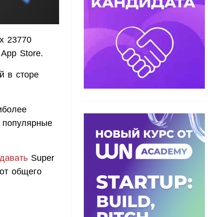
х 23770
App Store.
й в сторе
иболее
е популярные
давать
Super
 от общего