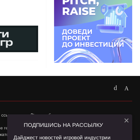
 ссылка на
app2top.ru
обязательна.
×
ПОДПИШИСЬ НА РАССЫЛКУ
ные геолокации Пользователей сайта и сервис «Яндекс
жатся в
Политике конфиденциальности
и
Пользовательском
Дайджест новостей игровой индустрии