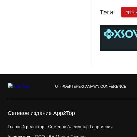
Теги:
Apple 
О ПРОЕКТЕ
РЕКЛАМА
WN CONFERENCE
Сетевое издание App2Top
Главный редактор:
Семенов Александр Георгиевич
Учредитель:
ООО «ВН Медиа Групп»