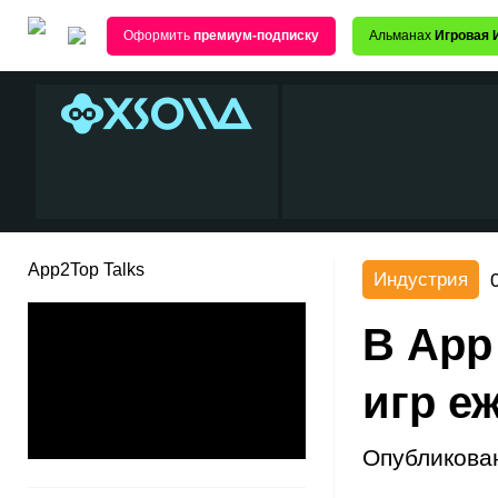
Оформить
премиум-подписку
Альманах
Игровая 
App2Top Talks
Индустрия
В App
игр е
Опубликова