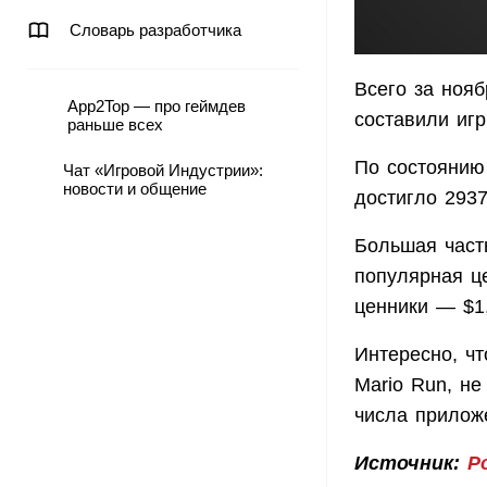
Словарь разработчика
Всего за нояб
App2Top — про геймдев
составили игр
раньше всех
По состоянию
Чат «Игровой Индустрии»:
новости и общение
достигло 2937
Большая част
популярная ц
ценники — $1,
Интересно, чт
Mario Run, не
числа прилож
Источник:
P