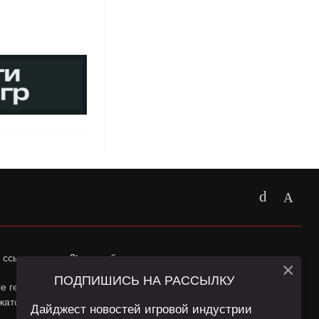
 ссылка на
app2top.ru
обязательна.
×
ПОДПИШИСЬ НА РАССЫЛКУ
ные геолокации Пользователей сайта и сервис «Яндекс
жатся в
Политике конфиденциальности
и
Пользовательском
Дайджест новостей игровой индустрии