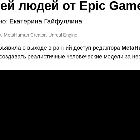
ей людей от Epic Gam
но:
Екатерина Гайфуллина
,
,
s
MetaHuman Creator
Unreal Engine
ъявила о выходе в ранний доступ редактора
MetaH
создавать реалистичные человеческие модели за нес