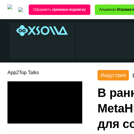
Оформить
премиум-подписку
Альманах
Игровая 
App2Top Talks
Индустрия
В ран
MetaH
для с