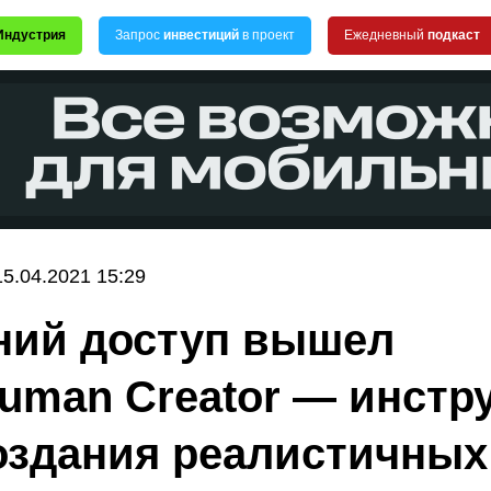
Индустрия
Запрос
инвестиций
в проект
Ежедневный
подкаст
15.04.2021 15:29
ний доступ вышел
uman Creator — инстр
оздания реалистичных