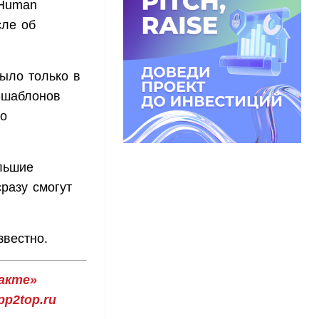
Human
сле об
ыло только в
-шаблонов
го
ольшие
разу смогут
звестно.
акте»
p2top.ru