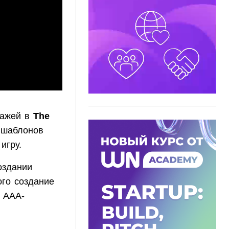
нажей в
The
 шаблонов
игру.
оздании
ого создание
о ААА-