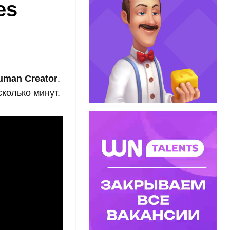
es
uman Creator
.
колько минут.