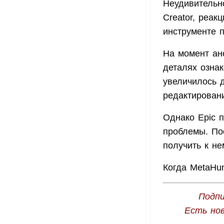
Неудивительн
Creator, реак
инструменте 
На момент ан
деталях озна
увеличилось д
редактирован
Однако Epic п
проблемы. Пос
получить к не
Когда MetaHum
Подпи
Есть но