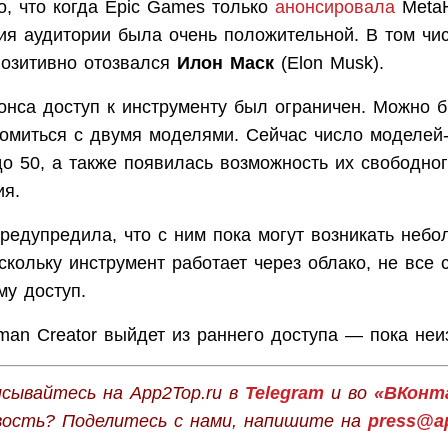
о, что когда Epic Games только
анонсировала
Meta
ция аудитории была очень положительной. В том чи
позитивно отозвался
Илон Маск
(Elon Musk).
онса доступ к инструменту был ограничен. Можно б
комиться с двумя моделями. Сейчас число моделей
о 50, а также появилась возможность их свободно
ия.
редупредила, что с ним пока могут возникать неб
кольку инструмент работает через облако, не все с
му доступ.
an Creator выйдет из раннего доступа — пока неи
сывайтесь на App2Top.ru в
Telegram
и во
«ВКонт
вость? Поделитесь с нами, напишите на
press@ap