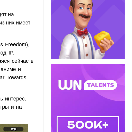
дят на
из них имеет
 Freedom),
од IP,
аяся сейчас в
 аниме и
ar Towards
ь интерес.
тры и на