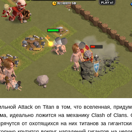
льной Attack on Titan в том, что вселенная, приду
а, идеально ложится на механику Clash of Clans.
рячутся от охотящихся на них титанов за гигантски
оянно крутится вокруг нападений гигантов на чело