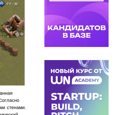
манная
 Согласно
ми стенами.
веческий