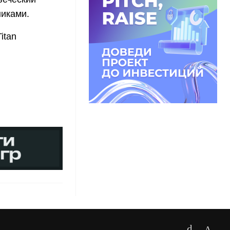
никами.
itan