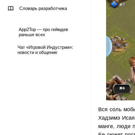
Словарь разработчика
App2Top — про геймдев
раньше всех
Чат «Игровой Индустрии»:
новости и общение
Вся соль моби
Хадзимэ Исаям
манге, люди п
Ее сюжет пост