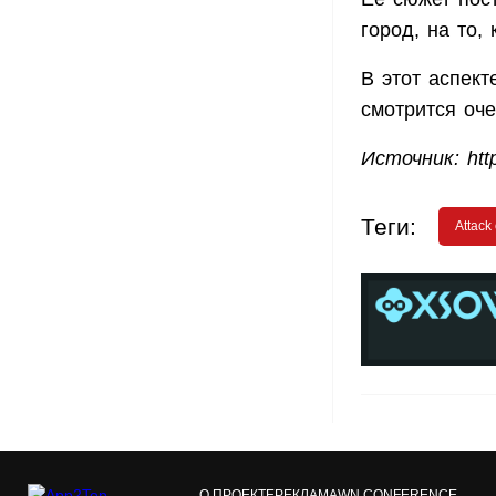
город, на то,
В этот аспект
смотрится оче
Источник: htt
Теги:
Attack
О ПРОЕКТЕ
РЕКЛАМА
WN CONFERENCE