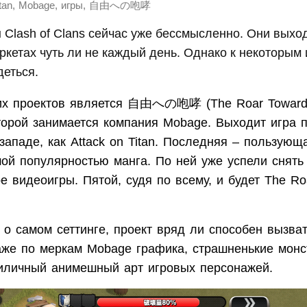
,
,
,
tan
Mobage
игры
自由への咆哮
 Clash of Clans сейчас уже бессмысленно. Они выхо
кетах чуть ли не каждый день. Однако к некоторым 
еться.
их проектов является 自由への咆哮 (The Roar Towards
орой занимается компания Mobage. Выходит игра п
западе, как Attack on Titan. Последняя – пользующ
ой популярностью манга. По ней уже успели снять
е видеоигры. Пятой, судя по всему, и будет The Ro
 о самом сеттинге, проект вряд ли способен вызват
же по меркам Mobage графика, страшненькие монс
иличный анимешный арт игровых персонажей.