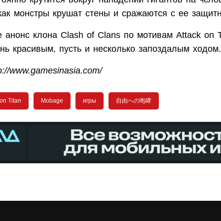
 как монстры крушат стены и сражаются с ее защит
е анонс клона Clash of Clans по мотивам Attack on T
нь красивым, пусть и несколько запоздалым ходом.
p://www.gamesinasia.com/
 on Titan
Mobage
игры
自由への咆哮