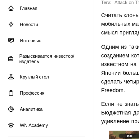
Теги:
Attack on Ti
Главная
Считать клоны
мобильных мар
Новости
смысл пригляд
Интервью
Одним из так
созданием кот
Разыскивается инвестор/
издатель
известном на 
Японии больш
Круглый стол
сделать четыр
Freedom.
Профессия
Если не знать
Аналитика
Бюджетная да
удивление пр
WN Academy