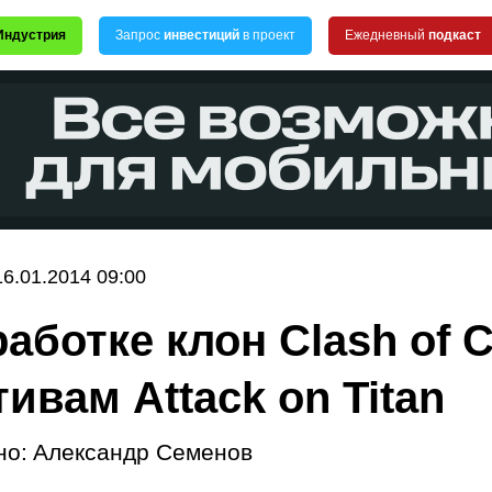
Индустрия
Запрос
инвестиций
в проект
Ежедневный
подкаст
16.01.2014 09:00
работке клон Clash of C
ивам Attack on Titan
но:
Александр Семенов