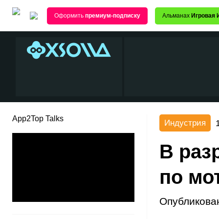
Оформить
премиум-подписку
Альманах
Игровая 
App2Top Talks
Индустрия
В раз
по мот
Опубликова