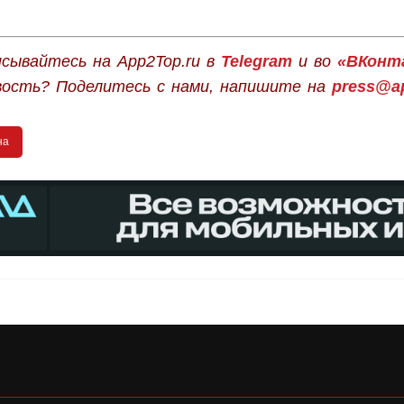
сывайтесь на App2Top.ru в
Telegram
и во
«ВКонт
вость? Поделитесь с нами, напишите на
press@ap
на