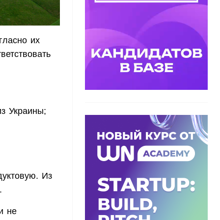
гласно их
ветствовать
з Украины;
уктовую. Из
.
и не