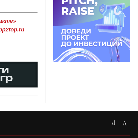
акте»
p2top.ru