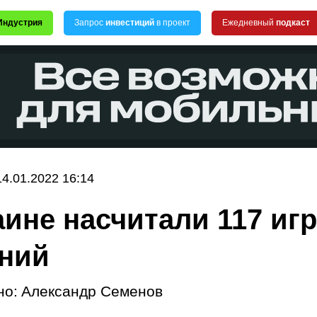
Индустрия
Запрос
инвестиций
в проект
Ежедневный
подкаст
14.01.2022 16:14
аине насчитали 117 иг
ний
но:
Александр Семенов