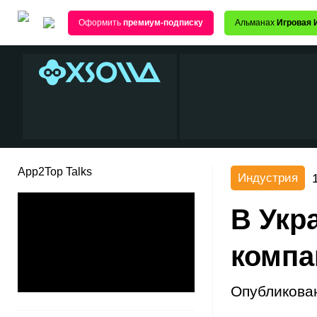
Оформить
премиум-подписку
Альманах
Игровая 
App2Top Talks
Индустрия
В Укр
компа
Опубликова