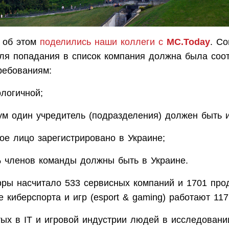
 об этом
поделились наши коллеги с
MC.Today
. Со
для попадания в список компания должна была соот
ебованиям:
ологичной;
ум один учредитель (подразделения) должен быть и
ое лицо зарегистрировано в Украине;
 членов команды должны быть в Украине.
ры насчитало 533 сервисных компаний и 1701 прод
е киберспорта и игр (esport & gaming) работают 117
тых в IT и игровой индустрии людей в исследовани