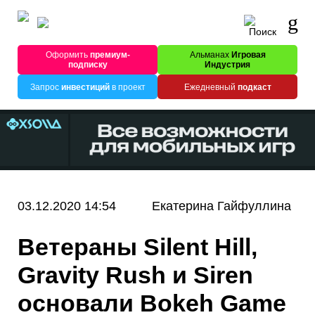
Оформить
премиум-
Альманах
Игровая
подписку
Индустрия
Запрос
инвестиций
в проект
Ежедневный
подкаст
03.12.2020 14:54
Екатерина Гайфуллина
Ветераны Silent Hill,
Gravity Rush и Siren
основали Bokeh Game