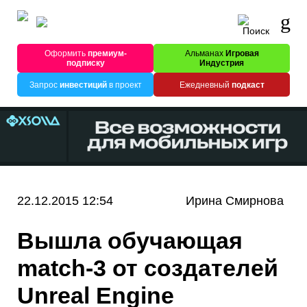
Оформить
премиум-
Альманах
Игровая
подписку
Индустрия
Запрос
инвестиций
в проект
Ежедневный
подкаст
22.12.2015 12:54
Ирина Смирнова
Вышла обучающая
match-3 от создателей
Unreal Engine