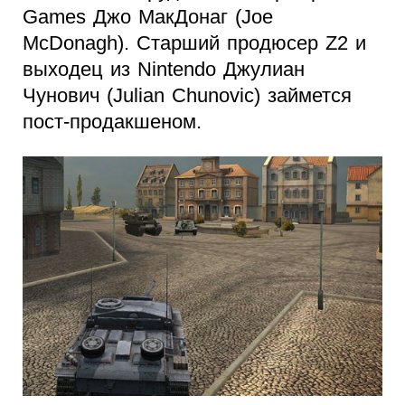
Games Джо МакДонаг (Joe
McDonagh). Старший продюсер Z2 и
выходец из Nintendo Джулиан
Чунович (Julian Chunovic) займется
пост-продакшеном.