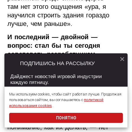
там нет этого ощущения «ура, я
научился строить здания гораздо
лучше, чем раньше».
И последний — двойной —
вопрос: стал бы ты сегодня
советовать разработчикам
×
начинать работу над
ПОДПИШИСЬ НА РАССЫЛКУ
фритуплейным хидденом, и
Дайджест новостей игровой индустрии
планирует ли сама Game Insight
каждую пятницу.
заниматься ими в будущем?
Мы используем cookies, чтобы сайт работал лучше. Продолжая
пользоваться сайтом, вы соглашаетесь с
политикой
Любой жанр хорош, если умеешь его
Подписаться
использования cookies
.
готовить. Так что если душа лежит к
фритуплейным хидденам и есть
ПОНЯТНО
Даю согласие на обработку
персональных данных
понимание, как их делать, — нет