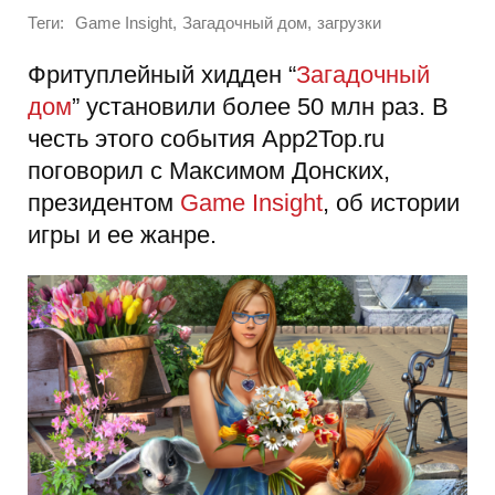
Теги:
,
,
Game Insight
Загадочный дом
загрузки
Фритуплейный хидден “
Загадочный
дом
” установили более 50 млн раз. В
честь этого события App2Top.ru
поговорил с Максимом Донских,
президентом
Game Insight
, об истории
игры и ее жанре.