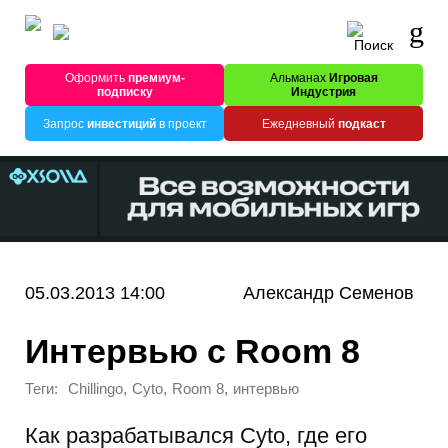
Оформить
премиум-
Альманах
Игровая
подписку
Индустрия
Запрос
инвестиций
в проект
Ежедневный
подкаст
05.03.2013 14:00
Александр Семенов
Интервью с Room 8
Теги:
,
,
,
Chillingo
Cyto
Room 8
интервью
Как разрабатывался Cyto, где его