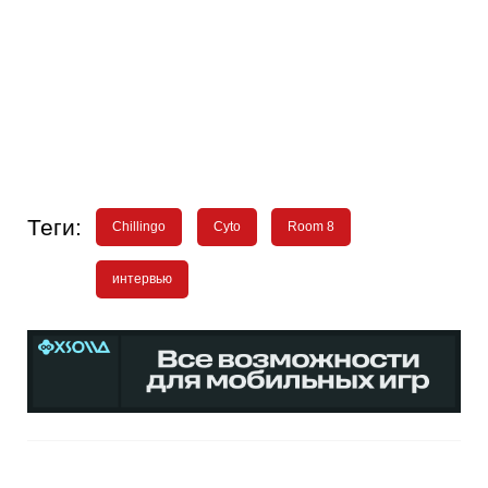
Теги:
Chillingo
Cyto
Room 8
интервью