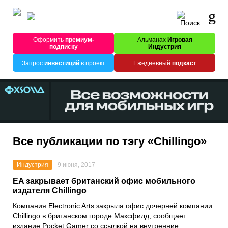
Оформить
премиум-
Альманах
Игровая
подписку
Индустрия
Запрос
инвестиций
в проект
Ежедневный
подкаст
Все публикации по тэгу «Chillingo»
Индустрия
9 июня, 2017
EA закрывает британский офис мобильного
издателя Chillingo
Компания Electronic Arts закрыла офис дочерней компании
Chillingo в британском городе Максфилд, сообщает
издание Pocket Gamer со ссылкой на внутренние