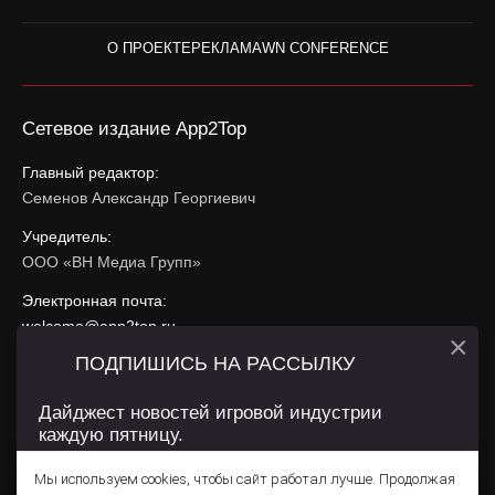
О ПРОЕКТЕ
РЕКЛАМА
WN CONFERENCE
Сетевое издание App2Top
Главный редактор:
Семенов Александр Георгиевич
Учредитель:
ООО «ВН Медиа Групп»
Электронная почта:
welcome@app2top.ru
×
ПОДПИШИСЬ НА РАССЫЛКУ
При использовании материалов активная ссылка на
app2top.ru
обязательна.
Дайджест новостей игровой индустрии
каждую пятницу.
Сайт использует IP адреса, cookie, данные геолокации
Пользователей сайта и сервис «Яндекс Метрика». Условия
Мы используем cookies, чтобы сайт работал лучше. Продолжая
использования содержатся в
Политике конфиденциальности
и