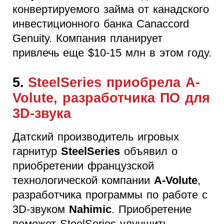
конвертируемого займа от канадского
инвестиционного банка Canaccord
Genuity. Компания планирует
привлечь еще $10-15 млн в этом году.
5.
SteelSeries приобрела A-
Volute, разработчика ПО для
3D-звука
Датский производитель игровых
гарнитур
SteelSeries
объявил о
приобретении французской
технологической компании
A-Volute
,
разработчика программы по работе с
3D-звуком
Nahimic
. Приобретение
поможет SteelSeries улучшить