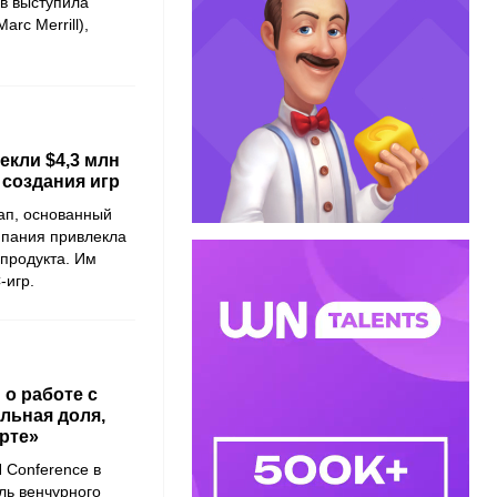
ов выступила
arc Merrill),
екли $4,3 млн
 создания игр
ап, основанный
мпания привлекла
 продукта. Им
-игр.
о работе с
льная доля,
арте»
 Conference
в
ль венчурного