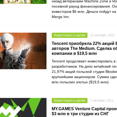
назад ветеранами
Machine Zone
и
Ro
посевной раунд финансирования. Он
инвесторов $6 млн. Деньги пойдут на
Merge Inn
.
Инвестиции и сделки
11 октября, 2021
Tencent приобрела 22% акций 
авторов The Medium. Сделка 
компании в $19,5 млн
Tencent
продолжает инвестировать в
разработчиков. На днях китайский ги
21,97% акций польской студии
Bloobe
крупнейшим акционером. Сумма сдел
млн польских злотых ($19,5 млн).
Инвестиции и сделки
7 октября, 2021
MY.GAMES Venture Capital про
$3 млн в три студии из СНГ