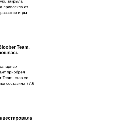
vio
, закрыла
а привлекла от
 развитие игры
Bloober Team,
обошлась
 западных
гант приобрел
r Team
, став ее
ки составила 77,6
инвестировала