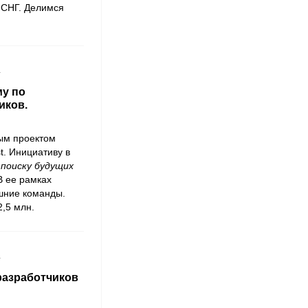
 СНГ. Делимся
1
му по
иков.
ым проектом
t
. Инициативу в
 поиску будущих
В ее рамках
ешние команды.
2,5 млн.
1
 разработчиков