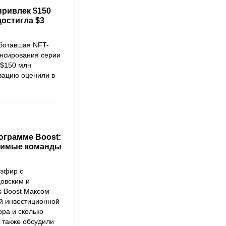
 привлек $150
достигла $3
аботавшая NFT-
нансирования серии
 $150 млн
зацию оценили в
ограмме Boost:
симые команды
эфир с
овским и
s Boost
Максом
ой инвестиционной
ора и сколько
А также обсудили