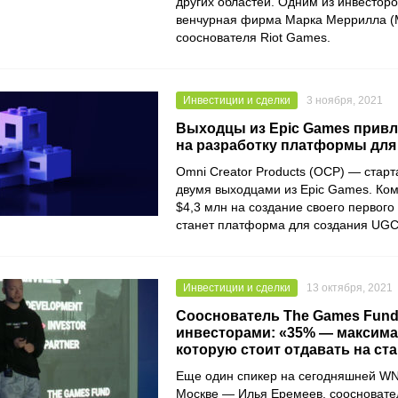
других областей. Одним из инвестор
венчурная фирма
Марка Меррилла
(M
сооснователя
Riot Games
.
Инвестиции и сделки
3 ноября, 2021
Выходцы из Epic Games привл
на разработку платформы для
Omni Creator Products
(OCP) — старт
двумя выходцами из
Epic Game
s
. Ко
$4,3 млн на создание своего первого
станет платформа для создания UGC
Инвестиции и сделки
13 октября, 2021
Сооснователь The Games Fund 
инвесторами: «35% — максима
которую стоит отдавать на ст
Еще один спикер на сегодняшней
WN
Москве —
Илья Еремеев
, соосновате