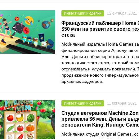
Инвестиции и сделки
12 октября, 2021
Французский паблишер Homa 
$50 млн на развитие своего т
стека
Мобильный издатель
Homa Games
за
финансирования серии А, получив от
млн. Деньги паблишер потратит на ра
технологического стека, который пом
отслеживать и улучшать показатели. 
продвижение нового гиперказуально
аркадных айдлеров.
Инвестиции и сделки
11 октября, 2021
Студия ветеранов Machine Zon
привлекла $6 млн. Деньги вы
основатели King, Huuuge Games
Мобильная студия
Original Games
, о