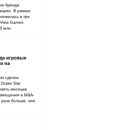
ие бренда
ициях. В рамках
ложилась в три
View Games
.
3 млн.
года игровые
и на
ум сделок.
я
Drake Star
евять месяцев
размещения и M&A-
 раза больше, чем