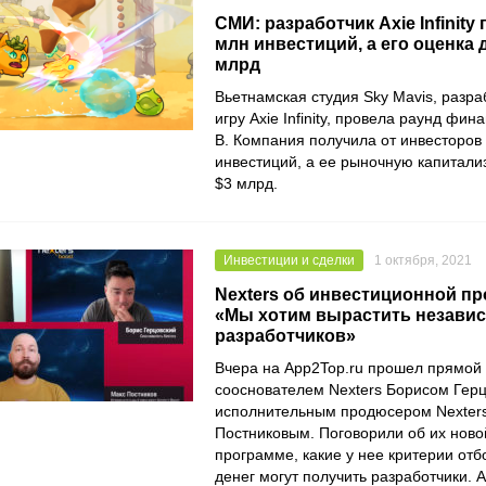
СМИ: разработчик Axie Infinity
млн инвестиций, а его оценка 
млрд
Вьетнамская студия
Sky Mavis
, разр
игру Axie Infinity, провела раунд фи
B. Компания получила от инвесторов
инвестиций, а ее рыночную капитали
$3 млрд.
Инвестиции и сделки
1 октября, 2021
Nexters об инвестиционной пр
«Мы хотим вырастить незави
разработчиков»
Вчера на
App2Top.ru
прошел прямой 
сооснователем
Nexters
Борисом Герц
исполнительным продюсером
Nexter
Постниковым. Поговорили об их нов
программе, какие у нее критерии отб
денег могут получить разработчики. 