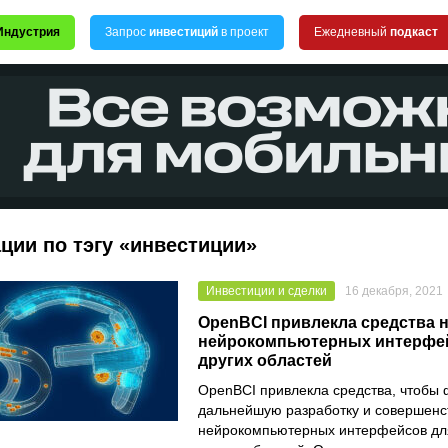
Индустрия
Запрос
инвестиций
в проект
Ежедневный
подкаст
ции по тэгу «инвестиции»
Инвестиции и сделки
16 декабря, 2021
OpenBCI привлекла средства н
нейрокомпьютерных интерфей
других областей
OpenBCI
привлекла средства, чтобы
дальнейшую разработку и совершенс
нейрокомпьютерных интерфейсов для