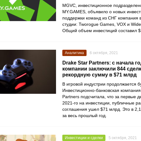
MGVC
, инвестиционное подразделен
MY.GAMES
, объявило о новых инвест
поддержки команд из СНГ компания в
студии:
Tworogue Games
,
VOX
и
Wide
Общий объем инвестиций составил $
Аналитика
6 октября, 2021
Drake Star Partners: с начала 
компании заключили 844 сделк
рекордную сумму в $71 млрд
В игровой индустрии продолжается б
Инвестиционно-банковская компани
Partners
подсчитала, что за первые д
2021-го на инвестиции, публичные 
соглашения ушел $71 млрд. Это в 2,1
за весь прошлый год.
Инвестиции и сделки
5 октября, 2021