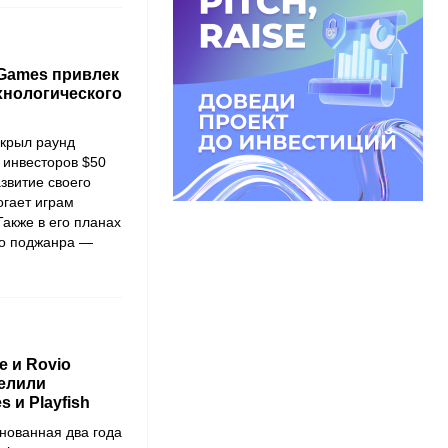
Games привлек
ехнологического
крыл раунд
 инвесторов $50
звитие своего
огает играм
Также в его планах
го поджанра —
e и Rovio
делили
 и Playfish
снованная два года