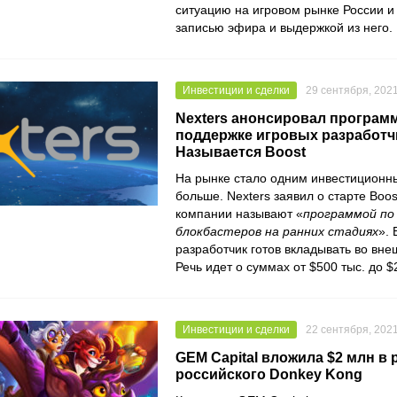
ситуацию на игровом рынке России и
записью эфира и выдержкой из него.
Инвестиции и сделки
29 сентября, 202
Nexters анонсировал програм
поддержке игровых разработч
Называется Boost
На рынке стало одним инвестиционн
больше.
Nexters
заявил о старте
Boos
компании называют «
программой по
блокбастеров на ранних стадиях
». 
разработчик готов вкладывать во вн
Речь идет о суммах от $500 тыс. до $
Инвестиции и сделки
22 сентября, 202
GEM Capital вложила $2 млн в
российского Donkey Kong