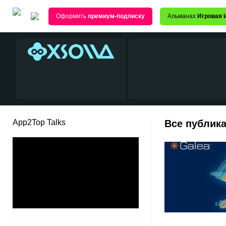
Оформить
премиум-подписку
Альманах
Игровая 
App2Top Talks
Все публика