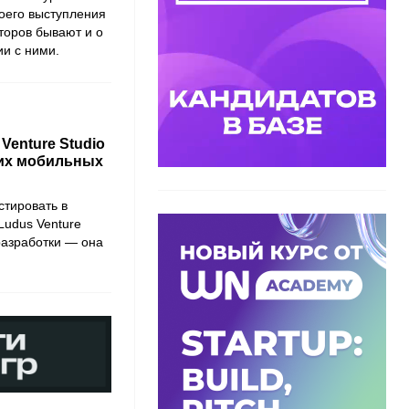
воего выступления
сторов бывают и о
ии с ними.
enture Studio
ких мобильных
стировать в
Ludus Venture
разработки — она