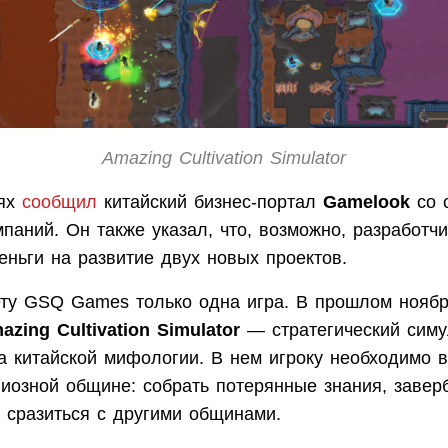
Amazing Cultivation Simulator
иях
сообщил
китайский бизнес-портал
Gamelook
со 
паний. Он также указал, что, возможно, разработчи
ньги на развитие двух новых проектов.
ету GSQ Games только одна игра. В прошлом ноябр
azing Cultivation Simulator
— стратегический симу
а китайской мифологии. В нем игроку необходимо в
гиозной общине: собрать потерянные знания, завер
 сразиться с другими общинами.