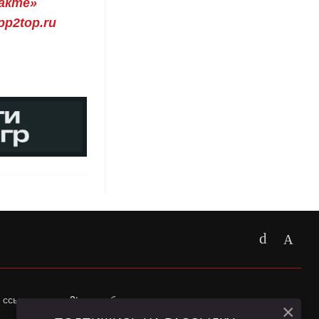
акте»
p2top.ru
 ссылка на
app2top.ru
обязательна.
×