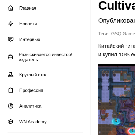
Cultiv
Главная
Опубликова
Новости
Теги:
GSQ Game
Интервью
Китайский гиг
и купил 10% е
Разыскивается инвестор/
издатель
Круглый стол
Профессия
Аналитика
WN Academy