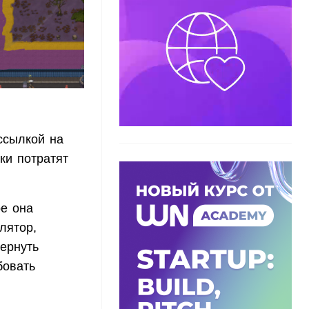
ссылкой на
ки потратят
е она
лятор,
ернуть
бовать