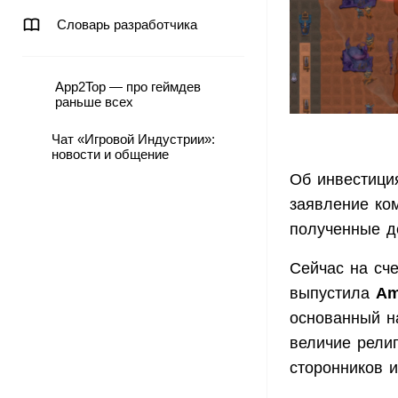
Словарь разработчика
App2Top — про геймдев
раньше всех
Чат «Игровой Индустрии»:
новости и общение
Об инвестиц
заявление ком
полученные де
Сейчас на сч
выпустила
Am
основанный н
величие рели
сторонников и