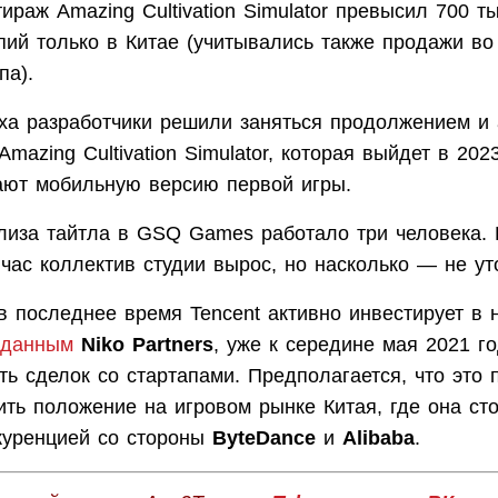
тираж Amazing Cultivation Simulator превысил 700 т
пий только в Китае (учитывались также продажи во
па).
ха разработчики решили заняться продолжением и
Amazing Cultivation Simulator, которая выйдет в 202
лают мобильную версию первой игры.
лиза тайтла в GSQ Games работало три человека. 
час коллектив студии вырос, но насколько — не ут
 в последнее время Tencent активно инвестирует в
данным
Niko Partners
, уже к середине мая 2021 го
ь сделок со стартапами. Предполагается, что это 
ить положение на игровом рынке Китая, где она ст
куренцией со стороны
ByteDance
и
Alibaba
.