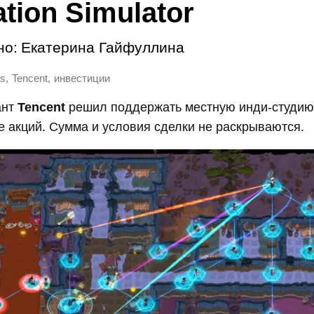
ation Simulator
но:
Екатерина Гайфуллина
,
,
s
Tencent
инвестиции
ант
Tencent
решил поддержать местную инди-студию
е акций. Сумма и условия сделки не раскрываются.