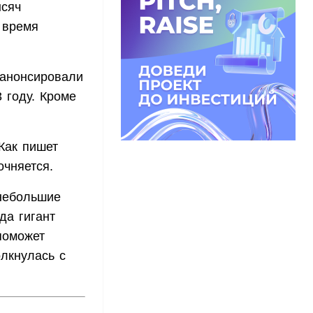
ысяч
 время
 анонсировали
3 году. Кроме
Как пишет
очняется.
 небольшие
да гигант
поможет
олкнулась с