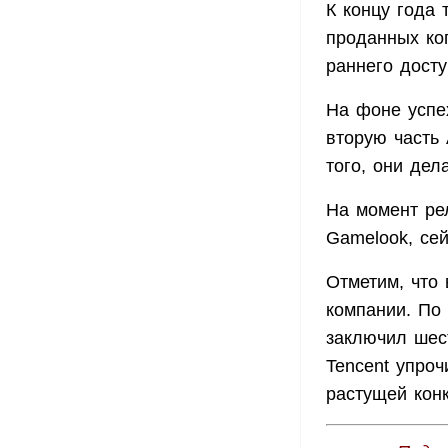
К концу года 
проданных ко
раннего досту
На фоне успе
вторую часть 
того, они де
На момент ре
Gamelook, сей
Отметим, что
компании. По
заключил шест
Tencent упроч
растущей кон