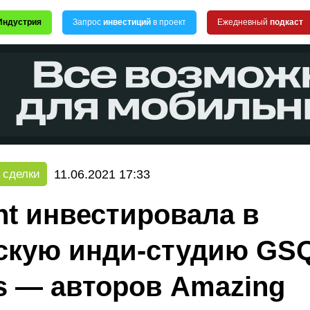
Индустрия
Запрос
инвестиций
в проект
Ежедневный
подкаст
11.06.2021 17:33
 сделки
nt инвестировала в
скую инди-студию GS
 — авторов Amazing