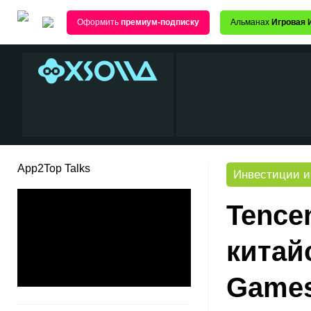
Оформить
премиум-подписку
Альманах
Игровая 
App2Top Talks
Инвестиции и
Tence
китай
Games