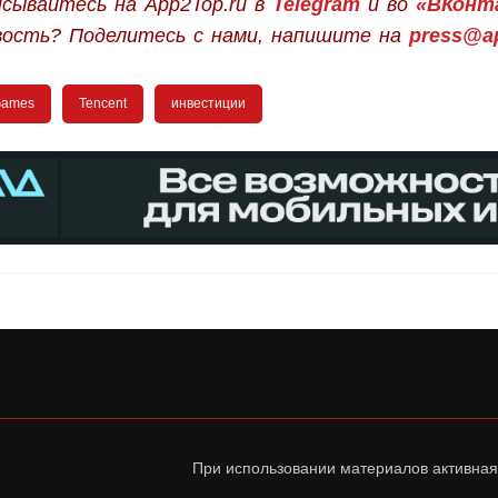
сывайтесь на App2Top.ru в
Telegram
и во
«ВКонт
вость? Поделитесь с нами, напишите на
press@ap
Games
Tencent
инвестиции
При использовании материалов активная