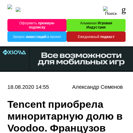
Оформить
премиум-
Альманах
Игровая
подписку
Индустрия
Запрос
инвестиций
в проект
Ежедневный
подкаст
18.08.2020 14:55
Александр Семенов
Tencent приобрела
миноритарную долю в
Voodoo. Французов