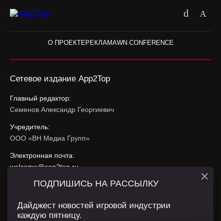
О ПРОЕКТЕ
РЕКЛАМА
WN CONFERENCE
Сетевое издание App2Top
Главный редактор:
Семенов Александр Георгиевич
Учредитель:
ООО «ВН Медиа Групп»
Электронная почта:
welcome@app2top.ru
×
ПОДПИШИСЬ НА РАССЫЛКУ
При использовании материалов активная ссылка на
app2top.ru
обязательна.
Дайджест новостей игровой индустрии
каждую пятницу.
Сайт использует IP адреса, cookie, данные геолокации