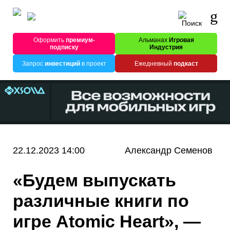
Оформить
премиум-
Альманах
Игровая
подписку
Индустрия
Запрос
инвестиций
в проект
Ежедневный
подкаст
22.12.2023 14:00
Александр Семенов
«Будем выпускать
различные книги по
игре Atomic Heart», —