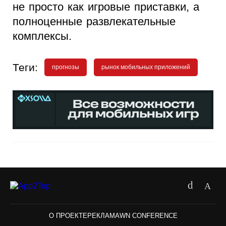
не просто как игровые приставки, а
полноценные развлекательные
комплексы.
Теги:
прогнозы
рынок мобильных приложений
О ПРОЕКТЕ
РЕКЛАМА
WN CONFERENCE