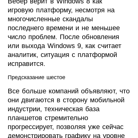
Вебер верит в Windows 8 как
игровую платформу, несмотря на
многочисленные скандалы
последнего времени и не меньшее
число проблем. После обновления
или выхода Windows 9, как считает
аналитик, ситуация с платформой
исправится.
Предсказание шестое
Все больше компаний объявляют, что
они двигаются в сторону мобильной
индустрии, техническая база
планшетов стремительно
прогрессирует, позволяя уже сейчас
демонстрировать графику на уровне