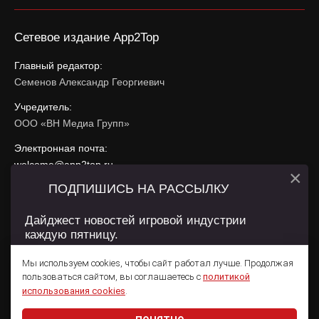
Сетевое издание App2Top
Главный редактор:
Семенов Александр Георгиевич
Учредитель:
ООО «ВН Медиа Групп»
Электронная почта:
welcome@app2top.ru
×
ПОДПИШИСЬ НА РАССЫЛКУ
При использовании материалов активная ссылка на
app2top.ru
обязательна.
Дайджест новостей игровой индустрии
каждую пятницу.
Сайт использует IP адреса, cookie, данные геолокации
Пользователей сайта и сервис «Яндекс Метрика». Условия
Мы используем cookies, чтобы сайт работал лучше. Продолжая
использования содержатся в
Политике конфиденциальности
и
пользоваться сайтом, вы соглашаетесь с
политикой
Пользовательском соглашении
.
Подписаться
использования cookies
.