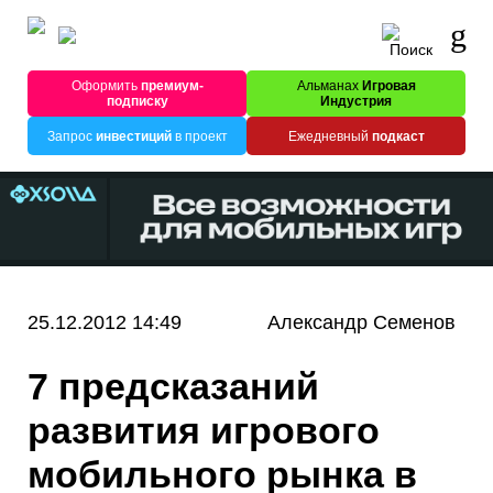
Оформить
премиум-
Альманах
Игровая
подписку
Индустрия
Запрос
инвестиций
в проект
Ежедневный
подкаст
25.12.2012 14:49
Александр Семенов
7 предсказаний
развития игрового
мобильного рынка в