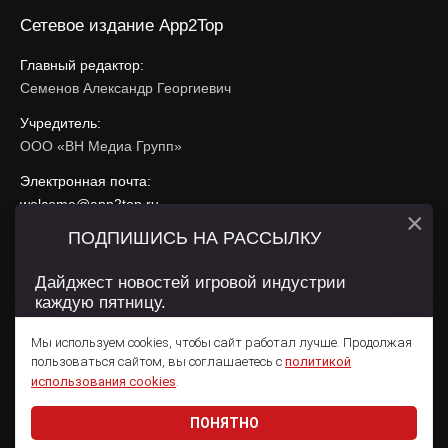
Сетевое издание App2Top
Главный редактор:
Семенов Александр Георгиевич
Учредитель:
ООО «ВН Медиа Групп»
Электронная почта:
welcome@app2top.ru
×
ПОДПИШИСЬ НА РАССЫЛКУ
При использовании материалов активная ссылка на
app2top.ru
обязательна.
Дайджест новостей игровой индустрии
каждую пятницу.
Сайт использует IP адреса, cookie, данные геолокации
Пользователей сайта и сервис «Яндекс Метрика». Условия
Мы используем cookies, чтобы сайт работал лучше. Продолжая
использования содержатся в
Политике конфиденциальности
и
пользоваться сайтом, вы соглашаетесь с
политикой
Пользовательском соглашении
.
Подписаться
использования cookies
.
ПОНЯТНО
Даю согласие на обработку
персональных данных
© 2011 — 2026 App2Top
16+