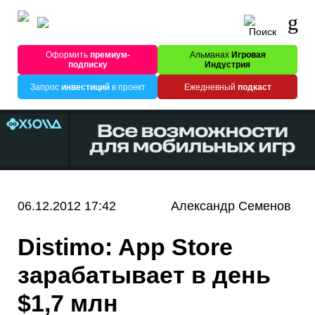
Оформить
премиум-
Альманах
Игровая
подписку
Индустрия
Запрос
инвестиций
в проект
Ежедневный
подкаст
06.12.2012 17:42
Александр Семенов
Distimo: App Store
зарабатывает в день
$1,7 млн