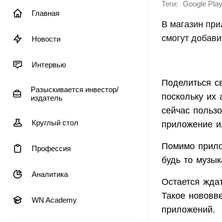
Теги:
Google Pla
Главная
В магазин при
смогут добави
Новости
Интервью
Поделиться св
Разыскивается инвестор/
поскольку их 
издатель
сейчас польз
Круглый стол
приложение ил
Помимо прило
Профессия
будь то музык
Аналитика
Остается ждат
Такое нововв
WN Academy
приложений.