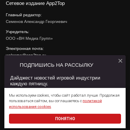
Сетевое издание App2Top
Главный редактор:
Семенов Александр Георгиевич
Учредитель:
ООО «ВН Медиа Групп»
Электронная почта:
welcome@app2top.ru
×
ПОДПИШИСЬ НА РАССЫЛКУ
При использовании материалов активная ссылка на
app2top.ru
обязательна.
Дайджест новостей игровой индустрии
каждую пятницу.
Сайт использует IP адреса, cookie, данные геолокации
Пользователей сайта и сервис «Яндекс Метрика». Условия
Мы используем cookies, чтобы сайт работал лучше. Продолжая
использования содержатся в
Политике конфиденциальности
и
пользоваться сайтом, вы соглашаетесь с
политикой
Пользовательском соглашении
.
Подписаться
использования cookies
.
ПОНЯТНО
Даю согласие на обработку
персональных данных
© 2011 — 2026 App2Top
16+