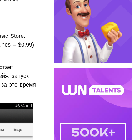
ic Store.
nes – $0,99)
отает
й», запуск
 за это время