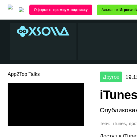
Оформить
премиум-подписку
Альманах
Игровая 
App2Top Talks
19.1
Другое
iTune
Опубликова
Теги:
,
iTunes
дос
Доступ к iTun