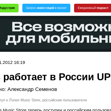
Индустрия
Запрос
инвестиций
в проект
Ежедневный
подкаст
1.2012 16:19
s работает в России U
но:
Александр Семенов
,
туп к iTunes Music Store
российские пользователи
es Music Store теперь доступен и российским пользов