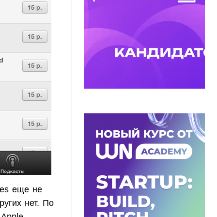
nes еще не
ругих нет. По
 Apple