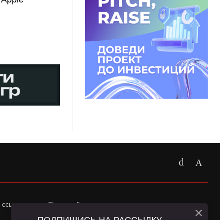
 ссылка на
app2top.ru
обязательна.
×