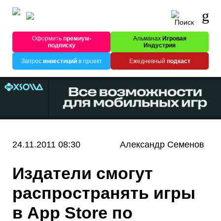
Оформить
премиум-
Альманах
Игровая
подписку
Индустрия
Запрос
инвестиций
в проект
Ежедневный
подкаст
24.11.2011 08:30
Александр Семенов
Издатели смогут
распространять игры
в App Store по