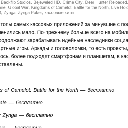
,
,
,
,
Backflip Studios
Bejeweled HD
Crime City
Deer Hunter Reloaded
,
,
,
ire
Global War
Kingdoms of Camelot: Battle for the North
Live Hol
,
,
,
D
Zynga
Zynga Poker
кассовые хиты
 топы самых кассовых приложений за минувшие с по
менились мало. По-прежнему больше всего на моби
продолжают зарабатывать идейные наследники соци
артные игры. Аркады и головоломки, то есть проекты,
ось, более подходят смартфонам и планшетам, в ка
ставлены.
s of Camelot: Battle for the North — бесплатно
ale — бесплатно
y Zynga — бесплатно
nia — бесплатно