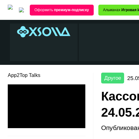
Оформить
премиум-подписку
Альманах
Игровая 
App2Top Talks
25.0
Другое
Кассо
24.05.
Опубликова