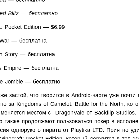
ed Blitz — бесплатно
ft: Pocket Edition — $6.99
l War — бесплатна
on Story — бесплатна
xy Empire — бесплатна
ie Jombie — бесплатно
 же застой, что творится в Android-чарте уже почти
о за Kingdoms of Camelot: Battle for the North, кот
меняется местом с DragonVale от Backflip Studios.
ю также продолжают пользоваться покер в исполне
ия однорукого пирата от Playtika LTD. Приятно уд
Minecraft: Pocket Edition, который держится в топ-1