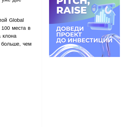
лой Global
 100 места в
а клона
 больше, чем