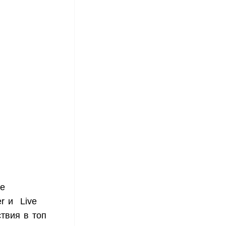
же
r и Live
твия в топ