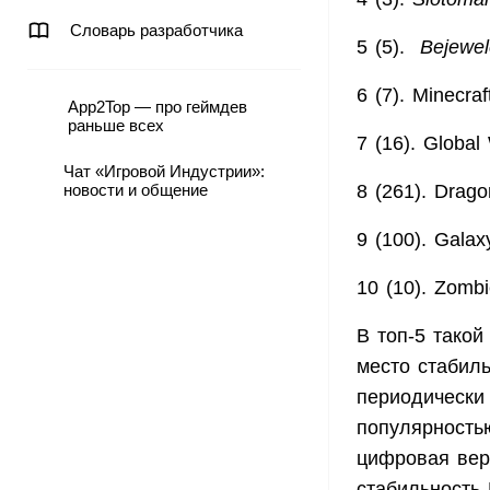
Словарь разработчика
5 (5).
Bejewel
6 (7). Minecra
App2Top — про геймдев
раньше всех
7 (16). Globa
Чат «Игровой Индустрии»:
новости и общение
8 (261). Drag
9 (100). Gala
10 (10). Zomb
В топ-5 такой
место стабильн
периодически 
популярность
цифровая верс
стабильность 