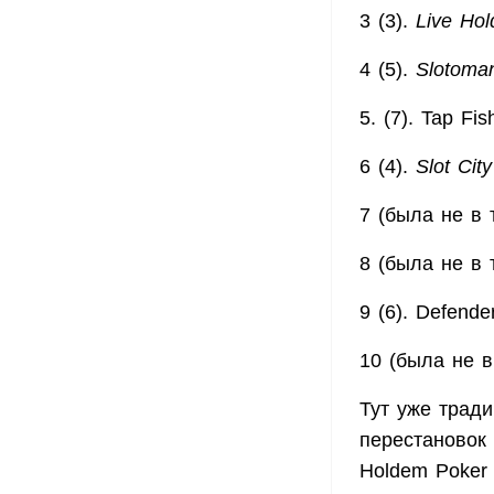
3 (3).
Live Ho
4 (5).
Slotoma
5. (7). Tap F
6 (4).
Slot Ci
7 (была не в 
8 (была не в 
9 (6). Defende
10 (была не
Тут уже тради
перестановок
Holdem Poker 