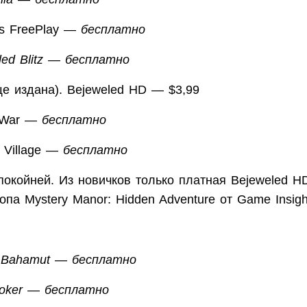
ms FreePlay —
бесплатно
led Blitz — бесплатно
ще издана). Bejeweled HD — $3,99
n War —
бесплатно
’ Village —
бесплатно
покойней. Из новичков только платная Bejeweled H
опа Mystery Manor: Hidden Adventure от Game Insigh
of Bahamut — бесплатно
Poker — бесплатно