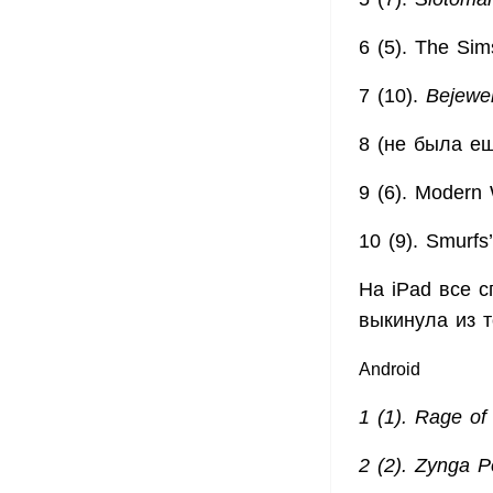
6 (5). The Si
7 (10).
Bejewe
8 (не была е
9 (6). Moder
10 (9). Smurfs
На iPad все с
выкинула из т
Android
1 (1). Rage 
2 (2). Zynga 