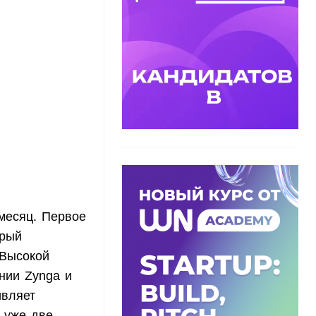
 месяц. Первое
орый
 Высокой
нии Zynga и
ивляет
0 уже две