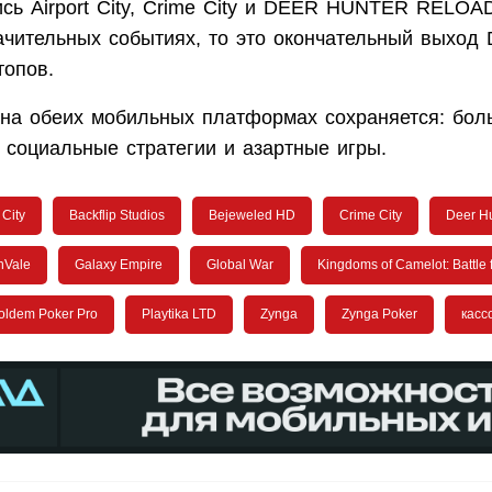
ись Airport City, Crime City и DEER HUNTER RELOA
ачительных событиях, то это окончательный выход 
топов.
на обеих мобильных платформах сохраняется: бол
 социальные стратегии и азартные игры.
 City
Backflip Studios
Bejeweled HD
Crime City
Deer H
nVale
Galaxy Empire
Global War
Kingdoms of Camelot: Battle f
oldem Poker Pro
Playtika LTD
Zynga
Zynga Poker
касс