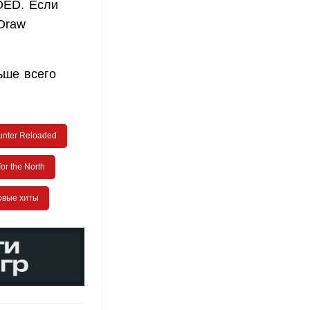
DED. Если
Draw
ьше всего
unter Reloaded
or the North
овые хиты