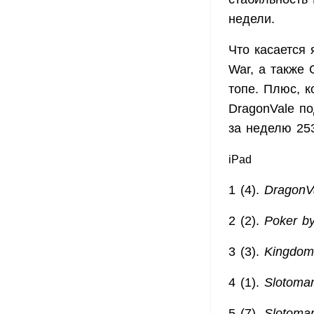
недели.
Что касается 
War, а также 
топе. Плюс, к
DragonVale по
за неделю 253
iPad
1 (4).
DragonV
2 (2).
Poker b
3 (3).
Kingdom
4 (1).
Slotoma
5 (7).
Slotoma