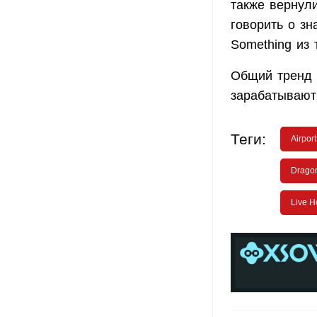
также вернул
говорить о зн
Something из 
Общий тренд 
зарабатывают
Теги:
Airport
Drago
Live H