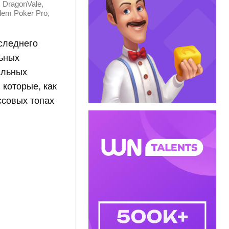
,
DragonVale
,
dem Poker Pro
следнего
льных
альных
 которые, как
ссовых топах