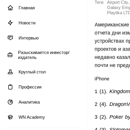
Теги:
,
Airport City
Главная
Galaxy Emp
Playtika LT
Новости
Американские
отчета дни из
Интервью
устройствах 
проектов и аз
Разыскивается инвестор/
недавно казал
издатель
почти не пред
Круглый стол
iPhone
Профессия
1 (1).
Kingdom
Аналитика
2 (4).
DragonV
3 (2).
Poker b
WN Academy
4 (3).
Slotoma