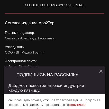
О ПРОЕКТЕ
РЕКЛАМА
WN CONFERENCE
Сетевое издание App2Top
Главный редактор:
Семенов Александр Георгиевич
Учредитель:
ООО «ВН Медиа Групп»
Электронная почта:
welcome@app2top.ru
×
ПОДПИШИСЬ НА РАССЫЛКУ
При использовании материалов активная ссылка на
app2top.ru
обязательна.
Дайджест новостей игровой индустрии
каждую пятницу.
Сайт использует IP адреса, cookie, данные геолокации
Пользователей сайта и сервис «Яндекс Метрика». Условия
Мы используем cookies, чтобы сайт работал лучше. Продолжая
использования содержатся в
Политике конфиденциальности
и
пользоваться сайтом, вы соглашаетесь с
политикой
Пользовательском соглашении
.