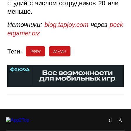
студий с числом сотрудников 20 или
меньше.
Источники:
blog.tapjoy.com
через
pock
etgamer.biz
Теги:
Tapjoy
доходы