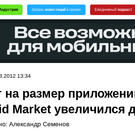
Индустрия
Запрос
инвестиций
в проект
Ежедневный
подкаст
3.2012 13:34
 на размер приложени
id Market увеличился 
но:
Александр Семенов