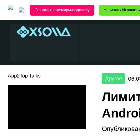
Оформить
премиум-подписку
Альманах
Игровая 
App2Top Talks
06.0
Другое
Лимит
Andro
Опубликова