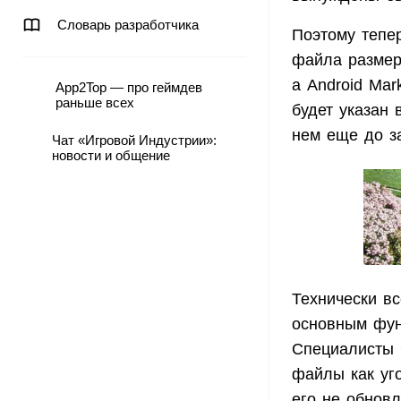
Словарь разработчика
Поэтому тепе
файла размер
а Android Ma
App2Top — про геймдев
раньше всех
будет указан 
нем еще до за
Чат «Игровой Индустрии»:
новости и общение
Технически вс
основным фун
Специалисты G
файлы как уг
его не обновл