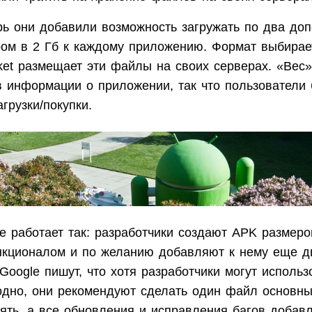
рь они добавили возможность загружать по два до
ом в 2 Гб к каждому приложению. Формат выбирает
rket размещает эти файлы на своих серверах. «Вес
в информации о приложении, так что пользователи 
грузки/покупки.
е работает так: разработчики создают APK размеро
кционалом и по желанию добавляют к нему еще д
oogle пишут, что хотя разработчики могут использ
одно, они рекомендуют сделать один файл основны
ять, а все обновления и исправления багов добавл