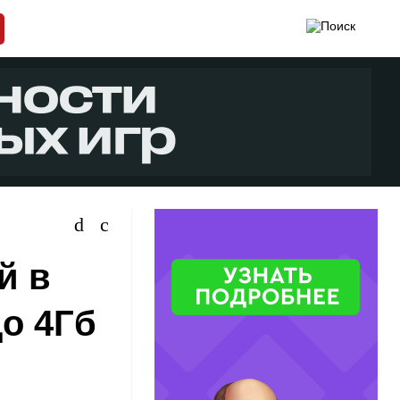
й в
до 4Гб