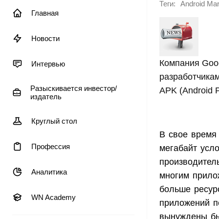
Теги:
Android Mar
Главная
Новости
Компания Goog
Интервью
разработчикам
Разыскивается инвестор/
APK (Android 
издатель
Круглый стол
В свое время
Профессия
мегабайт усло
производител
Аналитика
многим прилож
больше ресурс
WN Academy
приложений п
вынуждены бы