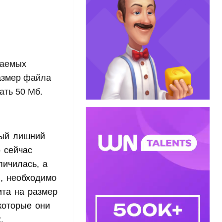
жаемых
размер файла
ать 50 Мб.
дый лишний
 сейчас
личилась, а
й, необходимо
ита на размер
которые они
.