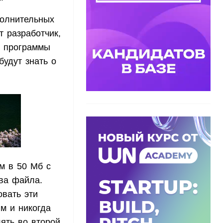
полнительных
 разработчик,
» программы
будут знать о
м в 50 Мб с
ва файла.
овать эти
м и никогда
ять во второй