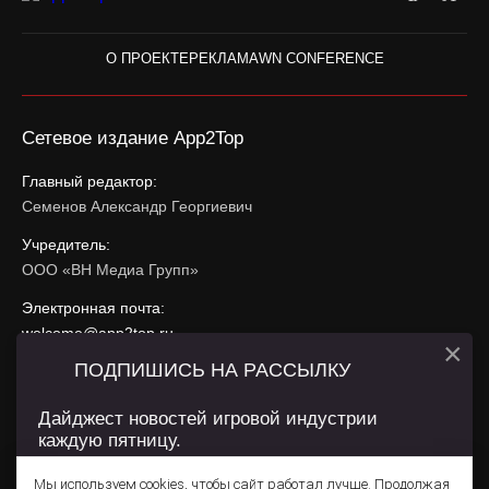
О ПРОЕКТЕ
РЕКЛАМА
WN CONFERENCE
Сетевое издание App2Top
Главный редактор:
Семенов Александр Георгиевич
Учредитель:
ООО «ВН Медиа Групп»
Электронная почта:
welcome@app2top.ru
×
ПОДПИШИСЬ НА РАССЫЛКУ
При использовании материалов активная ссылка на
app2top.ru
обязательна.
Дайджест новостей игровой индустрии
каждую пятницу.
Сайт использует IP адреса, cookie, данные геолокации
Пользователей сайта и сервис «Яндекс Метрика». Условия
Мы используем cookies, чтобы сайт работал лучше. Продолжая