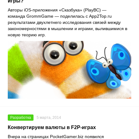
игры?
Авторы iOS-приложения «Сказбука» (PlayBC) —
команда GrommGame — поделилась с App2Top.ru
результатами двухлетнего исследования связей между
закономерностями в мышлении и играми, вылившимися в
новую теорию игр.
Разработка
5 марта, 2014
Конвертируем валюты в F2P-играх
Вчера на страницах PocketGamer.biz появился