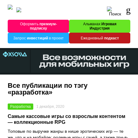
Оформить
премиум-
Альманах
Игровая
подписку
Индустрия
Запрос
инвестиций
в проект
Ежедневный
подкаст
Все публикации по тэгу
«разработка»
Разработка
1 декабря, 2020
Самые кассовые игры со взрослым контентом
— коллекционные RPG
Топовые по выручке жанры в нише эротических игр — те
же, что и на мобайле: ролевые игры с гачей, а также три-в-