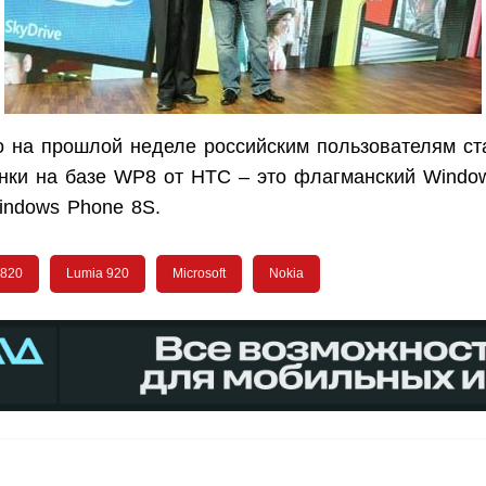
о на прошлой неделе российским пользователям ст
нки на базе WP8 от HTC – это флагманский Windo
ndows Phone 8S.
 820
Lumia 920
Microsoft
Nokia