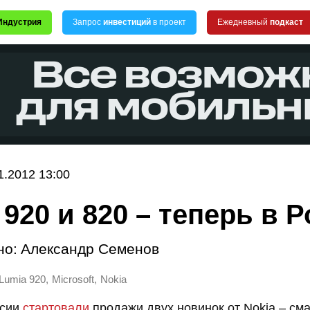
Индустрия
Запрос
инвестиций
в проект
Ежедневный
подкаст
1.2012 13:00
 920 и 820 – теперь в 
но:
Александр Семенов
,
,
Lumia 920
Microsoft
Nokia
ссии
стартовали
продажи двух новинок от Nokia – см