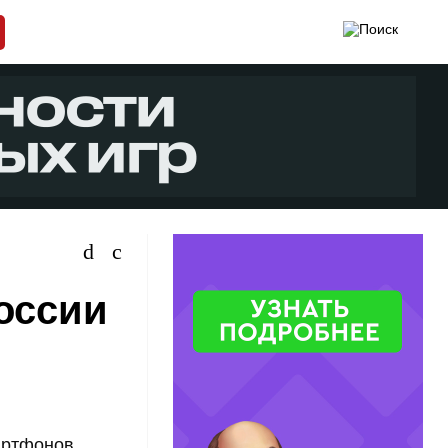
России
артфонов