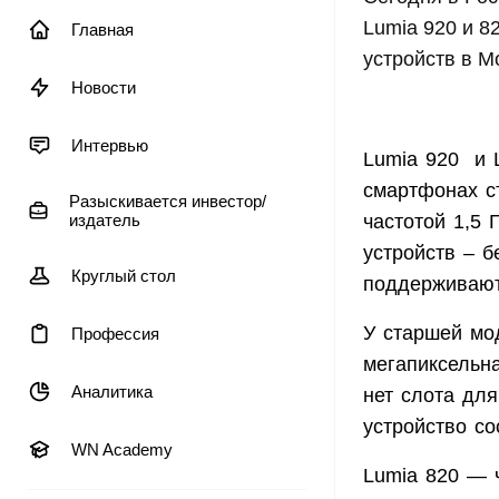
Lumia 920 и 8
Главная
устройств в М
Новости
Интервью
Lumia 920 и 
смартфонах с
Разыскивается инвестор/
издатель
частотой 1,5 
устройств – 
Круглый стол
поддерживают
У старшей мо
Профессия
мегапиксельна
Аналитика
нет слота дл
устройство со
WN Academy
Lumia 820 — 