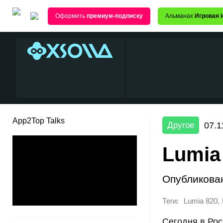
Оформить
премиум-подписку
Альманах
Игровая 
App2Top Talks
07.1
Другое
Lumia
Опубликова
Теги:
,
Lumia 820
Сегодня в Ро