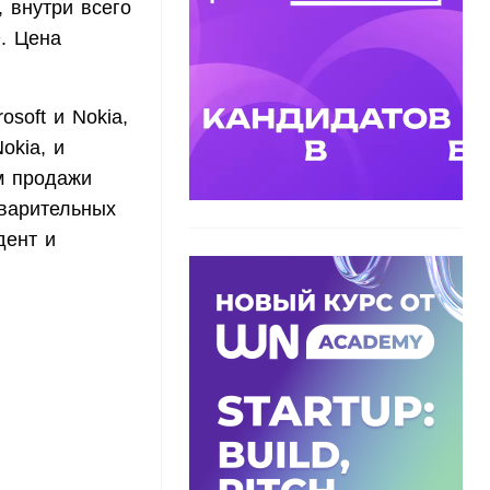
 внутри всего
D. Цена
soft и Nokia,
okia, и
м продажи
дварительных
дент и