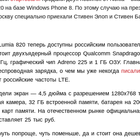
20 на базе Windows Phone 8. По этому случаю на пр
оскву специально приехали Стивен Элоп и Стивен Б
Lumia 820 теперь доступны российским пользовател
тоит двухъядерный процессор Qualcomm Snapdrago
ГГц, графический чип Adreno 225 и 1 ГБ ОЗУ. Глав
беспроводная зарядка, о чем мы уже некогда
писали
 российские частоты LTE.
дели экран — 4,5 дюйма с разрешением 1280х768 т
я камера, 32 ГБ встроенной памяти, батарея на 20
я карт памяти. На отечественном рынке официальна
ставляет 25 тыс руб.
чуть попроще, чуть поменьше, да и стоит она деше