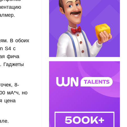
езентацию
алмер.
ям. В обоих
n S4 с
ная фича
. Гаджеты
очек, 8-
00 мА*ч, но
я цена
вле.