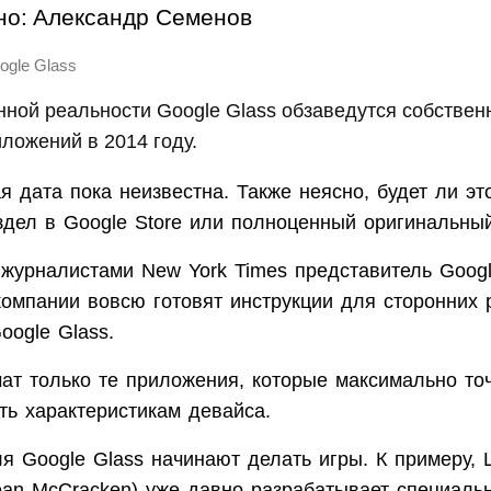
но:
Александр Семенов
ogle Glass
ной реальности Google Glass обзаведутся собстве
ложений в 2014 году.
я дата пока неизвестна. Также неясно, будет ли эт
здел в Google Store или полноценный оригинальны
журналистами New York Times представитель Googl
компании вовсю готовят инструкции для сторонних 
oogle Glass.
ат только те приложения, которые максимально точ
ать характеристикам девайса.
я Google Glass начинают делать игры. К примеру,
ean McCracken) уже давно разрабатывает специаль