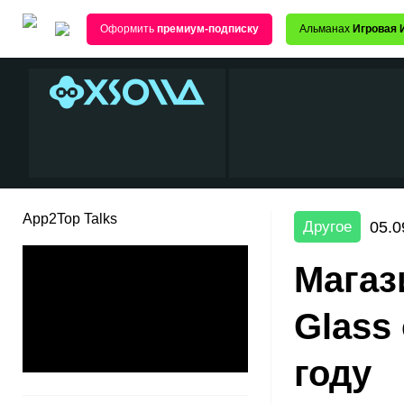
Оформить
премиум-подписку
Альманах
Игровая 
App2Top Talks
05.0
Другое
Магаз
Glass
году