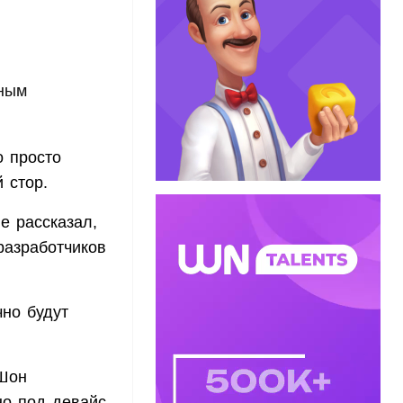
нным
о просто
й стор.
e рассказал,
разработчиков
но будут
 Шон
но под девайс