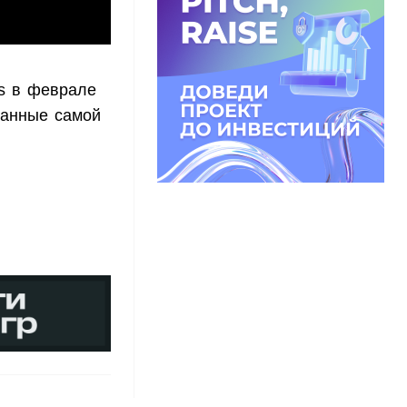
ss в феврале
данные самой