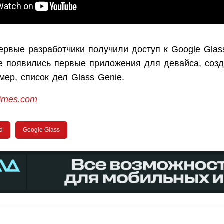
ервые разработчики получили доступ к Google Gla
же появились первые приложения для девайса, соз
мер, список дел Glass Genie.
times.com
d
Google Glass