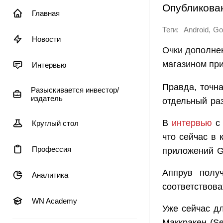
Опубликова
Главная
Теги:
,
Android
Go
Новости
Очки дополнен
магазином при
Интервью
Правда, точна
Разыскивается инвестор/
издатель
отдельный ра
В
интервью
с 
Круглый стол
что сейчас в 
Профессия
приложений G
Аппрув получ
Аналитика
соответствов
WN Academy
Уже сейчас дл
Маккракен (S