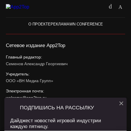
О ПРОЕКТЕ
РЕКЛАМА
WN CONFERENCE
Сетевое издание App2Top
Главный редактор:
Семенов Александр Георгиевич
Учредитель:
ООО «ВН Медиа Групп»
Электронная почта:
welcome@app2top.ru
×
ПОДПИШИСЬ НА РАССЫЛКУ
При использовании материалов активная ссылка на
app2top.ru
обязательна.
Дайджест новостей игровой индустрии
каждую пятницу.
Сайт использует IP адреса, cookie, данные геолокации