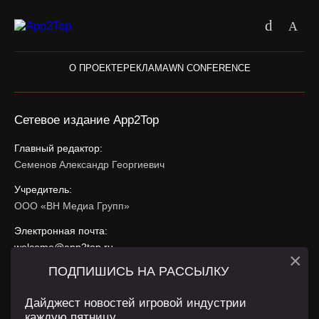
О ПРОЕКТЕ
РЕКЛАМА
WN CONFERENCE
Сетевое издание App2Top
Главный редактор:
Семенов Александр Георгиевич
Учредитель:
ООО «ВН Медиа Групп»
Электронная почта:
welcome@app2top.ru
×
ПОДПИШИСЬ НА РАССЫЛКУ
При использовании материалов активная ссылка на
app2top.ru
обязательна.
Дайджест новостей игровой индустрии
каждую пятницу.