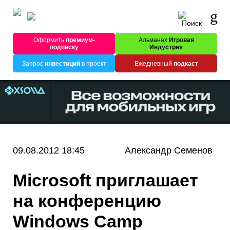
Оформить
премиум-
Альманах
Игровая
подписку
Индустрия
Запрос
инвестиций
в проект
Ежедневный
подкаст
09.08.2012 18:45
Александр Семенов
Microsoft приглашает
на конференцию
Windows Camp