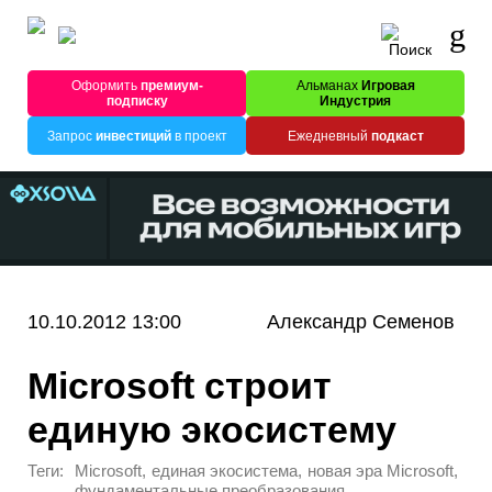
Оформить
премиум-
Альманах
Игровая
подписку
Индустрия
Запрос
инвестиций
в проект
Ежедневный
подкаст
10.10.2012 13:00
Александр Семенов
Microsoft строит
единую экосистему
Теги:
,
,
,
Microsoft
единая экосистема
новая эра Microsoft
фундаментальные преобразования