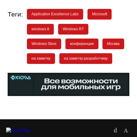
Теги:
Application Excellence Labs
Microsoft
windows 8
Windows RT
Windows Store
конференции
Москва
на заметку
на заметку разработчику