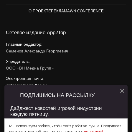
О ПРОЕКТЕ
РЕКЛАМА
WN CONFERENCE
Сетевое издание App2Top
Главный редактор:
Семенов Александр Георгиевич
Учредитель:
ООО «ВН Медиа Групп»
Электронная почта:
welcome@app2top.ru
×
ПОДПИШИСЬ НА РАССЫЛКУ
При использовании материалов активная ссылка на
app2top.ru
обязательна.
Дайджест новостей игровой индустрии
каждую пятницу.
Сайт использует IP адреса, cookie, данные геолокации
Пользователей сайта и сервис «Яндекс Метрика». Условия
Мы используем cookies, чтобы сайт работал лучше. Продолжая
использования содержатся в
Политике конфиденциальности
и
пользоваться сайтом, вы соглашаетесь с
политикой