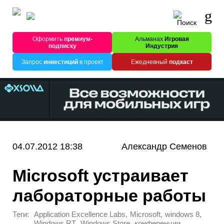
Оформить
премиум-
Альманах
Игровая
подписку
Индустрия
Запрос
инвестиций
в проект
Ежедневный
подкаст
04.07.2012 18:38
Александр Семенов
Microsoft устраивает
лабораторные работы
Теги:
,
,
,
Application Excellence Labs
Microsoft
windows 8
,
,
,
Windows RT
Windows Store
конференции