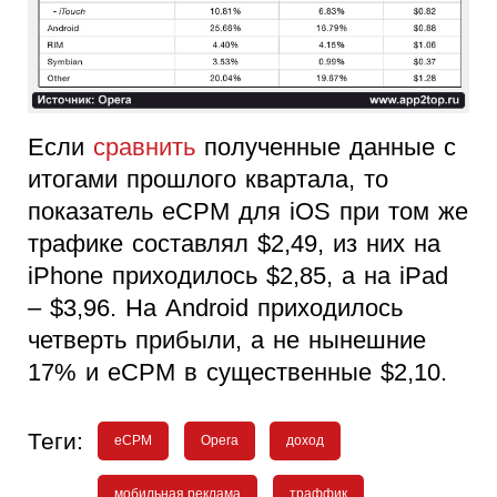
Если
сравнить
полученные данные с
итогами прошлого квартала, то
показатель eCPM для iOS при том же
трафике составлял $2,49, из них на
iPhone приходилось $2,85, а на iPad
– $3,96. На Android приходилось
четверть прибыли, а не нынешние
17% и eCPM в существенные $2,10.
Теги:
eCPM
Opera
доход
мобильная реклама
траффик