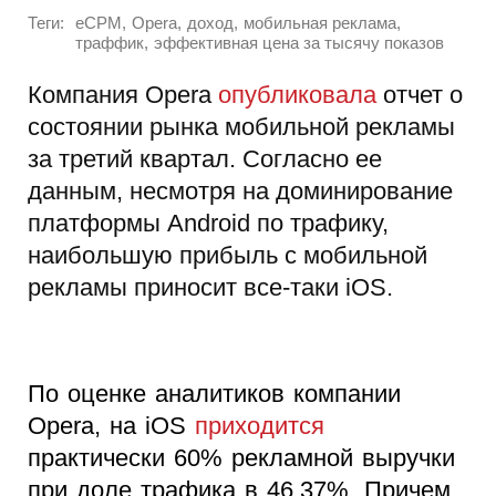
Теги:
,
,
,
,
eCPM
Opera
доход
мобильная реклама
,
траффик
эффективная цена за тысячу показов
Компания Opera
опубликовала
отчет о
состоянии рынка мобильной рекламы
за третий квартал. Согласно ее
данным, несмотря на доминирование
платформы Android по трафику,
наибольшую прибыль с мобильной
рекламы приносит все-таки iOS.
По оценке аналитиков компании
Opera, на iOS
приходится
практически 60% рекламной выручки
при доле трафика в 46,37%. Причем