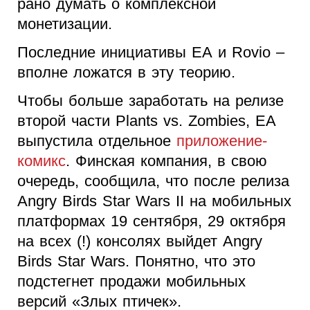
рано думать о комплексной
монетизации.
Последние инициативы
EA
и
Rovio
–
вполне ложатся в эту теорию.
Чтобы больше заработать на релизе
второй части
Plants
vs
.
Zombies
,
EA
выпустила отдельное
приложение-
комикс
. Финская компания, в свою
очередь, сообщила, что после релиза
Angry Birds Star Wars
II
на мобильных
платформах 19 сентября, 29 октября
на всех (!) консолях выйдет Angry
Birds Star War
s
. Понятно, что это
подстегнет продажи мобильных
версий «Злых птичек».