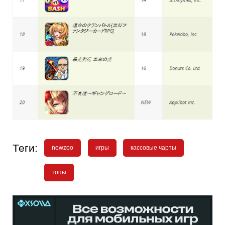
Теги:
newzoo
игры
кассовые чарты
топы