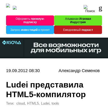
Оформить
премиум-
Альманах
Игровая
подписку
Индустрия
Запрос
инвестиций
в проект
Ежедневный
подкаст
19.09.2012 08:30
Александр Семенов
Ludei представила
HTML5-компилятор
Теги:
,
,
,
cloud
HTML5
Ludei
tools