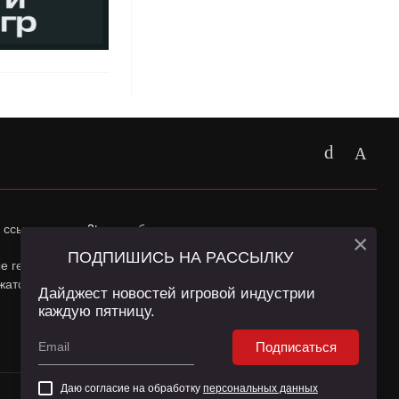
 ссылка на
app2top.ru
обязательна.
×
ПОДПИШИСЬ НА РАССЫЛКУ
ные геолокации Пользователей сайта и сервис «Яндекс
жатся в
Политике конфиденциальности
и
Пользовательском
Дайджест новостей игровой индустрии
каждую пятницу.
Подписаться
Даю согласие на обработку
персональных данных