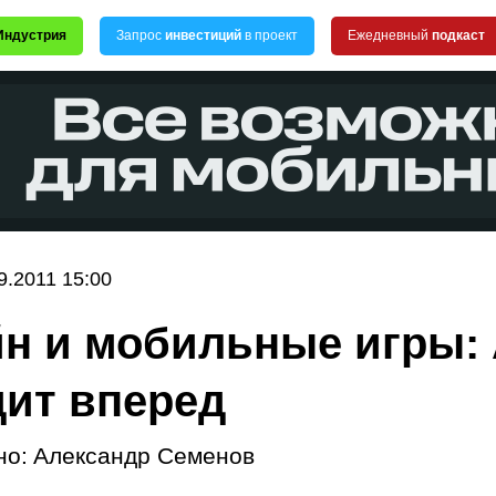
Индустрия
Запрос
инвестиций
в проект
Ежедневный
подкаст
9.2011 15:00
н и мобильные игры:
ит вперед
но:
Александр Семенов