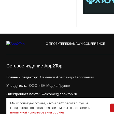
О ПРОЕКТЕ
РЕКЛАМА
WN CONFERENCE
Сетевое издание App2Top
Главный редактор:
Семенов Александр Георгиевич
Учредитель:
ООО «ВН Медиа Групп»
Электронная почта:
welcome@app2top.ru
Мы используем cookies, чтобы сайт работал лучше.
Продолжая пользоваться сайтом, вы соглашаетесь с
политикой использования cookies
.