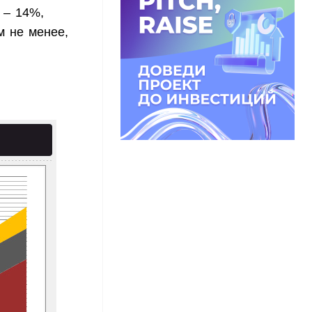
 – 14%,
м не менее,