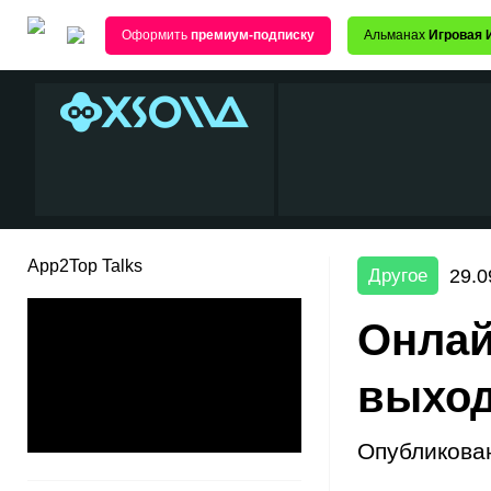
Оформить
премиум-подписку
Альманах
Игровая 
App2Top Talks
29.0
Другое
Онлай
выход
Опубликова