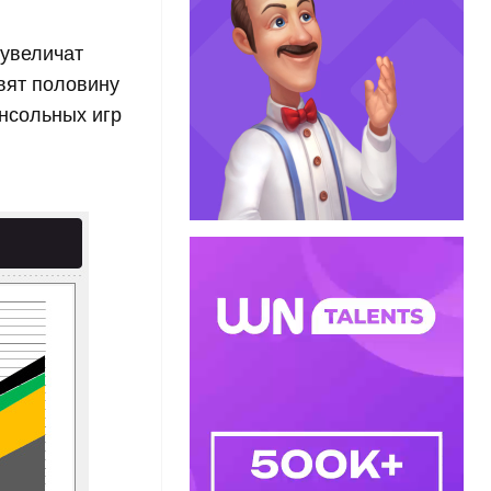
 увеличат
вят половину
нсольных игр