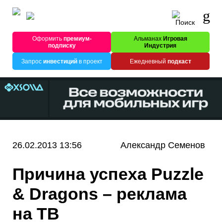
Оформить
премиум-
Альманах
Игровая
подписку
Индустрия
Запрос
инвестиций
в проект
Ежедневный
подкаст
26.02.2013 13:56
Александр Семенов
Причина успеха Puzzle
& Dragons – реклама
на ТВ