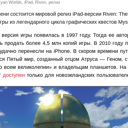
,
,
,
yan Worlds
iPad
Riven
релиз
ени состоится мировой релиз iPad-версии Riven: The 
игры из легендарного цикла графических квестов Mys
версия игры появилась в 1997 году. Тогда ее авт
ь продать более 4,5 млн копий игры. В 2010 году 
 удачно перенесли на iPhone. В скором времени пу
я Пятый мир, созданный отцом Атруса — Геном, с
о всем великолепии» и владельцам планшетов. На
т
доступен
только для новозеландских пользователе