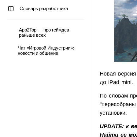
Словарь разработчика
App2Top — про геймдев
раньше всех
Чат «Игровой Индустрии»:
новости и общение
Новая версия
до iPad mini.
По словам пре
"пересобраны 
установки.
UPDATE: к в
Найти ее м