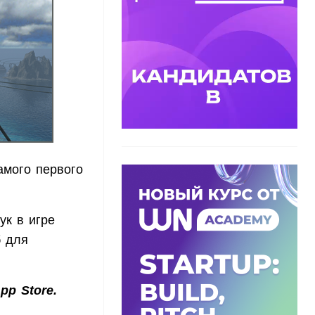
амого первого
ук в игре
б для
p Store.