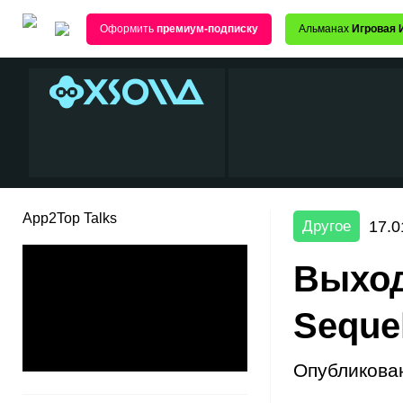
Оформить
премиум-подписку
Альманах
Игровая 
App2Top Talks
17.0
Другое
Выход
Seque
Опубликова