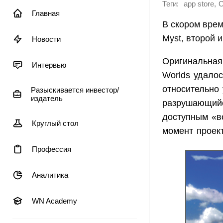
Теги:
,
app store
C
Главная
В скором врем
Myst, второй 
Новости
Оригинальная 
Интервью
Worlds удалос
относительно
Разыскивается инвестор/
издатель
разрушающийс
доступным «в
Круглый стол
момент проек
Профессия
Аналитика
WN Academy