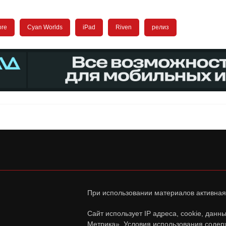
ore
Cyan Worlds
iPad
Riven
релиз
При использовании материалов активная
Сайт использует IP адреса, cookie, дан
Метрика». Условия использования содер