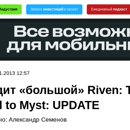
Индустрия
Запрос
инвестиций
в проект
Ежедневный
подкаст
1.2013 12:57
ит «большой» Riven: 
l to Myst: UPDATE
но:
Александр Семенов