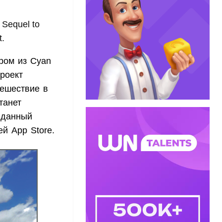
Sequel to
t.
ором из Cyan
проект
тешествие в
танет
 данный
й App Store.