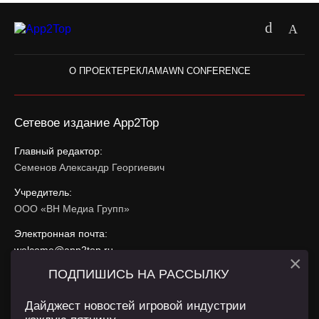
О ПРОЕКТЕ
РЕКЛАМА
WN CONFERENCE
Сетевое издание App2Top
Главный редактор:
Семенов Александр Георгиевич
Учредитель:
ООО «ВН Медиа Групп»
Электронная почта:
welcome@app2top.ru
×
ПОДПИШИСЬ НА РАССЫЛКУ
При использовании материалов активная ссылка на
app2top.ru
обязательна.
Дайджест новостей игровой индустрии