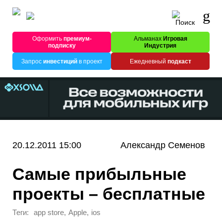
Оформить
премиум-
Альманах
Игровая
подписку
Индустрия
Запрос
инвестиций
в проект
Ежедневный
подкаст
20.12.2011 15:00
Александр Семенов
Самые прибыльные
проекты – бесплатные
Теги:
,
,
app store
Apple
ios