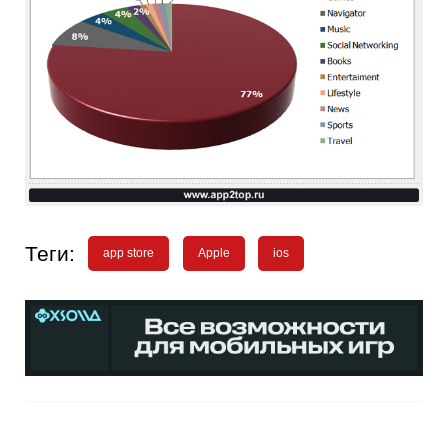
Теги:
app store
Apple
ios