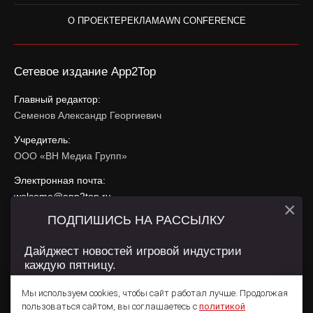
О ПРОЕКТЕ
РЕКЛАМА
WN CONFERENCE
Сетевое издание App2Top
Главный редактор:
Семенов Александр Георгиевич
Учредитель:
ООО «ВН Медиа Групп»
Электронная почта:
welcome@app2top.ru
×
ПОДПИШИСЬ НА РАССЫЛКУ
При использовании материалов активная ссылка на
app2top.ru
обязательна.
Дайджест новостей игровой индустрии
каждую пятницу.
Сайт использует IP адреса, cookie, данные геолокации
Пользователей сайта и сервис «Яндекс Метрика». Условия
Мы используем cookies, чтобы сайт работал лучше. Продолжая
использования содержатся в
Политике конфиденциальности
и
пользоваться сайтом, вы соглашаетесь с
политикой
Пользовательском соглашении
.