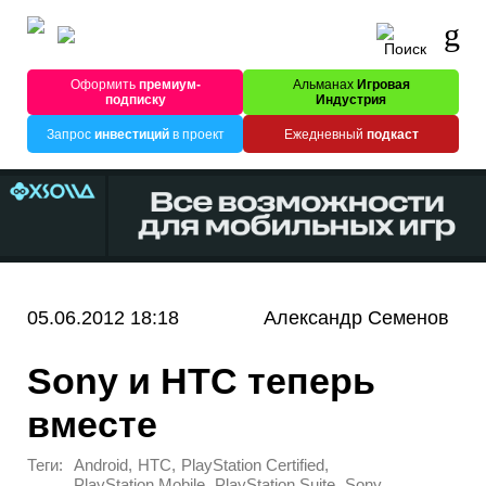
Оформить
премиум-
Альманах
Игровая
подписку
Индустрия
Запрос
инвестиций
в проект
Ежедневный
подкаст
05.06.2012 18:18
Александр Семенов
Sony и HTC теперь
вместе
Теги:
,
,
,
Android
HTC
PlayStation Certified
,
,
PlayStation Mobile
PlayStation Suite
Sony